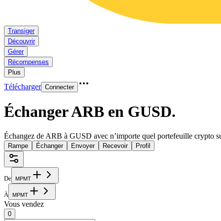
Transiger
Découvrir
Gérer
Récompenses
Plus
Télécharger
Connecter
Échanger ARB en GUSD
.
Échangez de ARB à GUSD avec n’importe quel portefeuille crypto su
Rampe
Échanger
Envoyer
Recevoir
Profil
De
M
P
M
T
À
M
P
M
T
Vous vendez
0