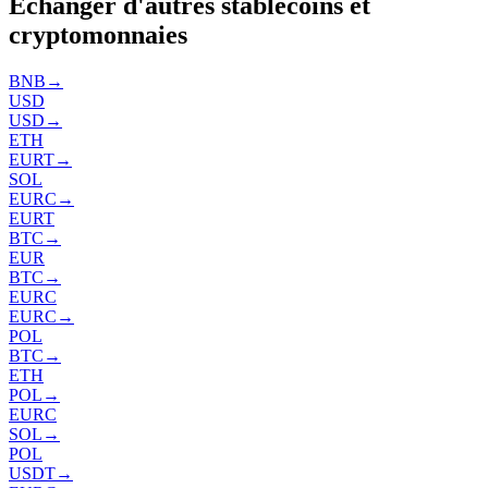
Échanger d'autres stablecoins et
cryptomonnaies
BNB
→
USD
USD
→
ETH
EURT
→
SOL
EURC
→
EURT
BTC
→
EUR
BTC
→
EURC
EURC
→
POL
BTC
→
ETH
POL
→
EURC
SOL
→
POL
USDT
→