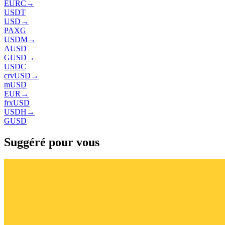
EURC
→
USDT
USD
→
PAXG
USDM
→
AUSD
GUSD
→
USDC
crvUSD
→
mUSD
EUR
→
frxUSD
USDH
→
GUSD
Suggéré pour vous