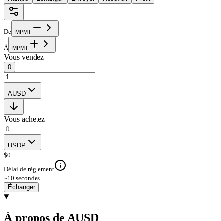
De
M
P
M
T
À
M
P
M
T
Vous vendez
0
AUSD
Vous achetez
USDP
$
0
Délai de règlement
~10 secondes
Échanger
À propos de AUSD