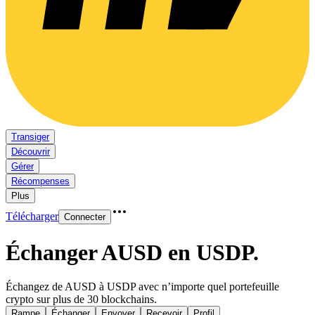
Transiger
Découvrir
Gérer
Récompenses
Plus
Télécharger
Connecter
Échanger AUSD en USDP
.
Échangez de AUSD à USDP avec n’importe quel portefeuille
crypto sur plus de 30 blockchains.
Rampe
Échanger
Envoyer
Recevoir
Profil