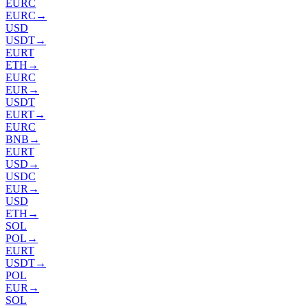
EURC
EURC
→
USD
USDT
→
EURT
ETH
→
EURC
EUR
→
USDT
EURT
→
EURC
BNB
→
EURT
USD
→
USDC
EUR
→
USD
ETH
→
SOL
POL
→
EURT
USDT
→
POL
EUR
→
SOL