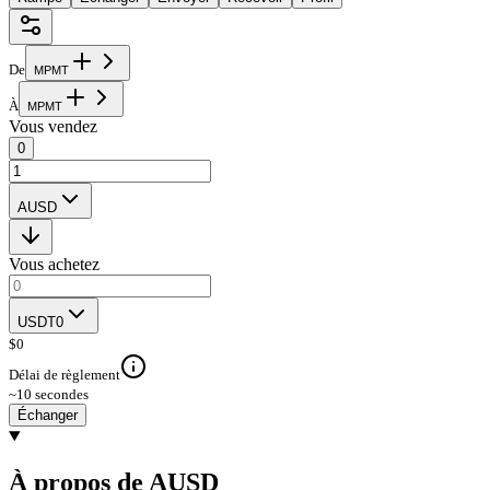
De
M
P
M
T
À
M
P
M
T
Vous vendez
0
AUSD
Vous achetez
USDT0
$
0
Délai de règlement
~10 secondes
Échanger
À propos de AUSD