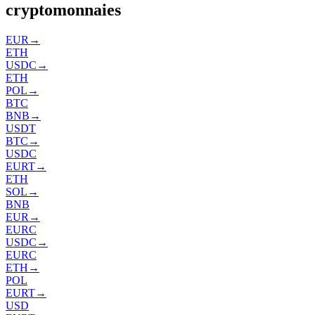
cryptomonnaies
EUR
→
ETH
USDC
→
ETH
POL
→
BTC
BNB
→
USDT
BTC
→
USDC
EURT
→
ETH
SOL
→
BNB
EUR
→
EURC
USDC
→
EURC
ETH
→
POL
EURT
→
USD