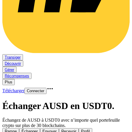
Transiger
Découvrir
Gérer
Récompenses
Plus
Télécharger
Connecter
Échanger AUSD en USDT0
.
Échangez de AUSD à USDT0 avec n’importe quel portefeuille
crypto sur plus de 30 blockchains.
Rampe
Échanger
Envoyer
Recevoir
Profil