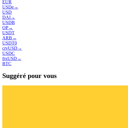
EUR
USDe
→
USD
DAI
→
USDB
OP
→
USDT
ARB
→
USDT0
crvUSD
→
USDC
frxUSD
→
BTC
Suggéré pour vous