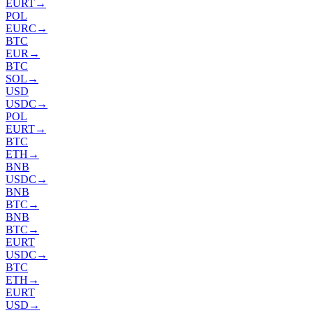
EURT
→
POL
EURC
→
BTC
EUR
→
BTC
SOL
→
USD
USDC
→
POL
EURT
→
BTC
ETH
→
BNB
USDC
→
BNB
BTC
→
BNB
BTC
→
EURT
USDC
→
BTC
ETH
→
EURT
USD
→