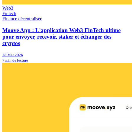
Web3
Fintech
Finance décentralisée
Moove App : L'application Web3 FinTech ultime
pour envoyer, recevoir, staker et échanger des
cryptos
28 Mar 2026
7 min de lecture