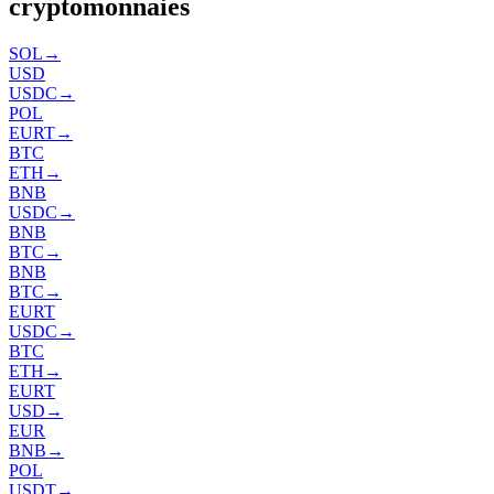
cryptomonnaies
SOL
→
USD
USDC
→
POL
EURT
→
BTC
ETH
→
BNB
USDC
→
BNB
BTC
→
BNB
BTC
→
EURT
USDC
→
BTC
ETH
→
EURT
USD
→
EUR
BNB
→
POL
USDT
→