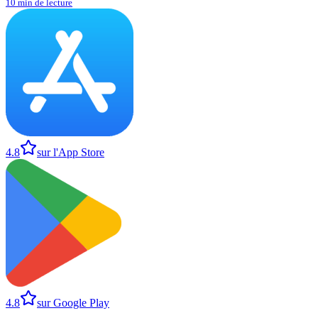
10 min de lecture
4.8
sur l'App Store
4.8
sur Google Play