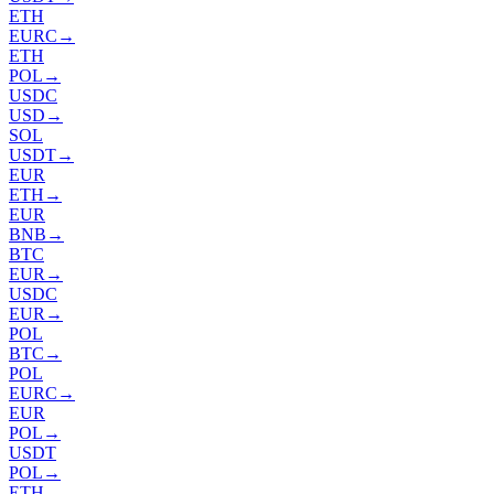
ETH
EURC
→
ETH
POL
→
USDC
USD
→
SOL
USDT
→
EUR
ETH
→
EUR
BNB
→
BTC
EUR
→
USDC
EUR
→
POL
BTC
→
POL
EURC
→
EUR
POL
→
USDT
POL
→
ETH