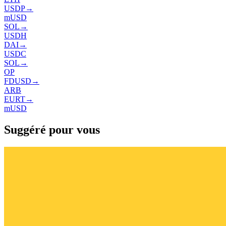
USDP
→
mUSD
SOL
→
USDH
DAI
→
USDC
SOL
→
OP
FDUSD
→
ARB
EURT
→
mUSD
Suggéré pour vous