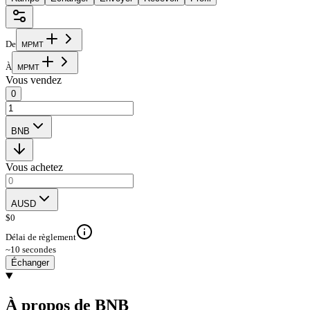
De
M
P
M
T
À
M
P
M
T
Vous vendez
0
BNB
Vous achetez
AUSD
$
0
Délai de règlement
~10 secondes
Échanger
À propos de BNB