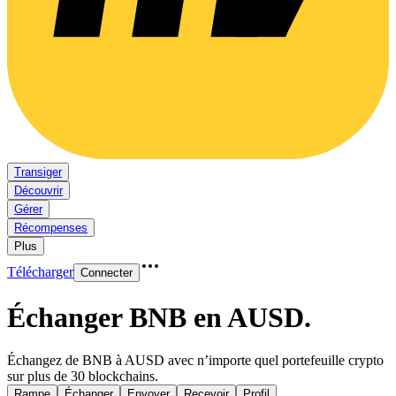
Transiger
Découvrir
Gérer
Récompenses
Plus
Télécharger
Connecter
Échanger BNB en AUSD
.
Échangez de BNB à AUSD avec n’importe quel portefeuille crypto
sur plus de 30 blockchains.
Rampe
Échanger
Envoyer
Recevoir
Profil