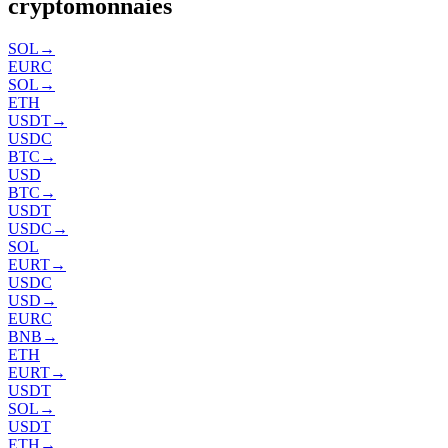
cryptomonnaies
SOL
→
EURC
SOL
→
ETH
USDT
→
USDC
BTC
→
USD
BTC
→
USDT
USDC
→
SOL
EURT
→
USDC
USD
→
EURC
BNB
→
ETH
EURT
→
USDT
SOL
→
USDT
ETH
→