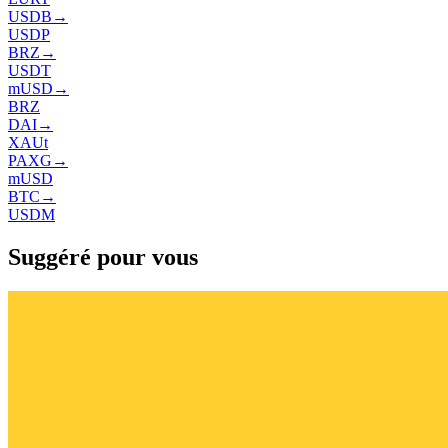
USDB
→
USDP
BRZ
→
USDT
mUSD
→
BRZ
DAI
→
XAUt
PAXG
→
mUSD
BTC
→
USDM
Suggéré pour vous