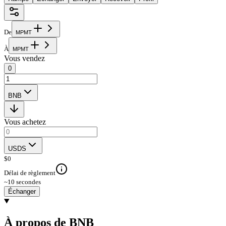
De
M
P
M
T
À
M
P
M
T
Vous vendez
0
BNB
Vous achetez
USDS
$
0
Délai de règlement
~10 secondes
Échanger
À propos de BNB