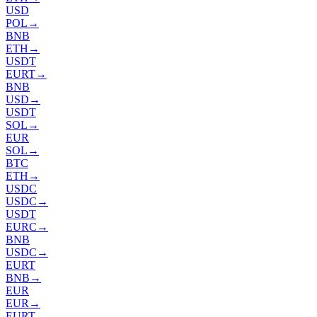
USD
POL
→
BNB
ETH
→
USDT
EURT
→
BNB
USD
→
USDT
SOL
→
EUR
SOL
→
BTC
ETH
→
USDC
USDC
→
USDT
EURC
→
BNB
USDC
→
EURT
BNB
→
EUR
EUR
→
EURT