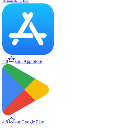
10 min de lecture
4.8
sur l'App Store
4.8
sur Google Play