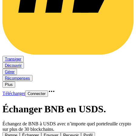
Transiger
Découvrir
Gérer
Récompenses
Plus
Télécharger
Connecter
Échanger BNB en USDS
.
Échangez de BNB à USDS avec n’importe quel portefeuille crypto
sur plus de 30 blockchains.
Rampe
Échanger
Envoyer
Recevoir
Profil