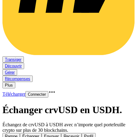
Transiger
Découvrir
Gérer
Récompenses
Plus
Télécharger
Connecter
Échanger crvUSD en USDH
.
Échangez de crvUSD à USDH avec n’importe quel portefeuille
crypto sur plus de 30 blockchains.
Rampe
Échanger
Envoyer
Recevoir
Profil