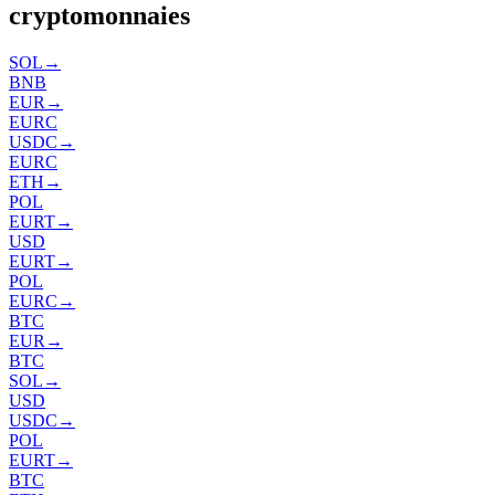
cryptomonnaies
SOL
→
BNB
EUR
→
EURC
USDC
→
EURC
ETH
→
POL
EURT
→
USD
EURT
→
POL
EURC
→
BTC
EUR
→
BTC
SOL
→
USD
USDC
→
POL
EURT
→
BTC