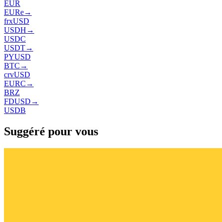
EUR
EURe
→
frxUSD
USDH
→
USDC
USDT
→
PYUSD
BTC
→
crvUSD
EURC
→
BRZ
FDUSD
→
USDB
Suggéré pour vous