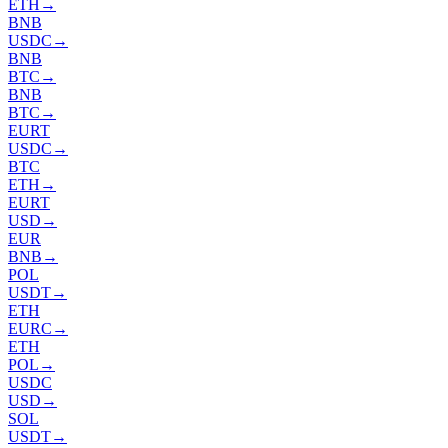
ETH
→
BNB
USDC
→
BNB
BTC
→
BNB
BTC
→
EURT
USDC
→
BTC
ETH
→
EURT
USD
→
EUR
BNB
→
POL
USDT
→
ETH
EURC
→
ETH
POL
→
USDC
USD
→
SOL
USDT
→