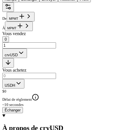
De
M
P
M
T
À
M
P
M
T
Vous vendez
0
crvUSD
Vous achetez
USDH
$
0
Délai de règlement
~10 secondes
Échanger
À propos de crvUSD