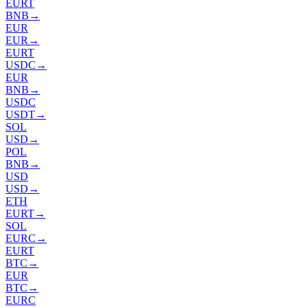
EURT
BNB
→
EUR
EUR
→
EURT
USDC
→
EUR
BNB
→
USDC
USDT
→
SOL
USD
→
POL
BNB
→
USD
USD
→
ETH
EURT
→
SOL
EURC
→
EURT
BTC
→
EUR
BTC
→
EURC