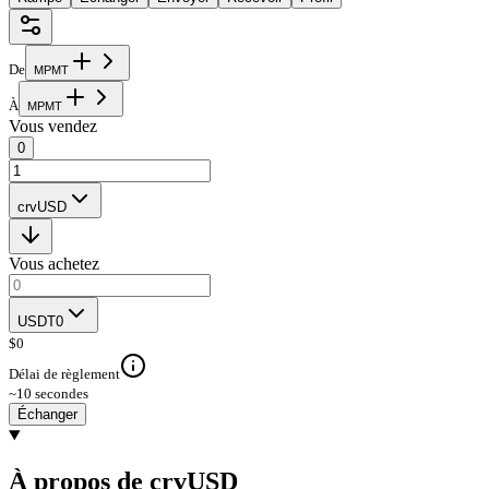
De
M
P
M
T
À
M
P
M
T
Vous vendez
0
crvUSD
Vous achetez
USDT0
$
0
Délai de règlement
~10 secondes
Échanger
À propos de crvUSD