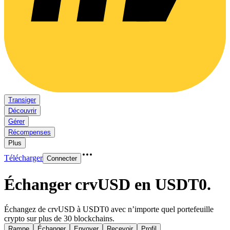
Transiger
Découvrir
Gérer
Récompenses
Plus
Télécharger
Connecter
Échanger crvUSD en USDT0
.
Échangez de crvUSD à USDT0 avec n’importe quel portefeuille
crypto sur plus de 30 blockchains.
Rampe
Échanger
Envoyer
Recevoir
Profil