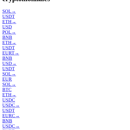
SOL
→
USDT
ETH
→
USD
POL
→
BNB
ETH
→
USDT
EURT
→
BNB
USD
→
USDT
SOL
→
EUR
SOL
→
BTC
ETH
→
USDC
USDC
→
USDT
EURC
→
BNB
USDC
→