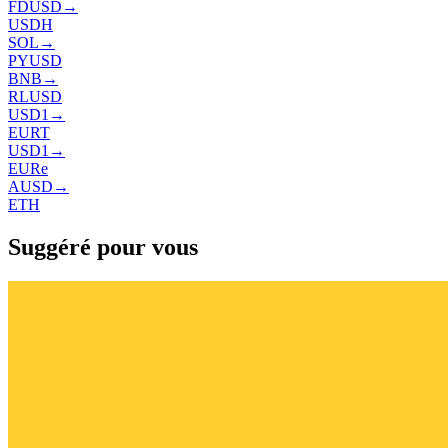
FDUSD
→
USDH
SOL
→
PYUSD
BNB
→
RLUSD
USD1
→
EURT
USD1
→
EURe
AUSD
→
ETH
Suggéré pour vous