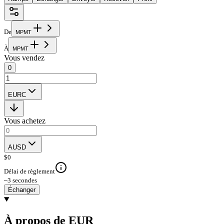
De
M
P
M
T
À
M
P
M
T
Vous vendez
0
EURC
Vous achetez
AUSD
$
0
Délai de règlement
~3 secondes
Échanger
À propos de EUR