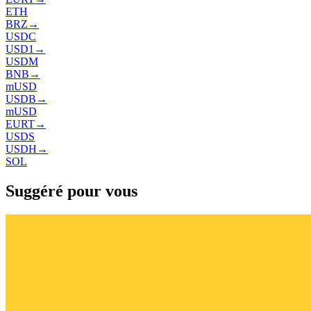
ETH
BRZ
→
USDC
USD1
→
USDM
BNB
→
mUSD
USDB
→
mUSD
EURT
→
USDS
USDH
→
SOL
Suggéré pour vous