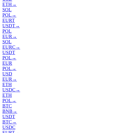
ETH
→
SOL
POL
→
EURT
USDT
→
POL
EUR
→
SOL
EURC
→
USDT
POL
→
EUR
POL
→
USD
EUR
→
ETH
USDC
→
ETH
POL
→
BTC
BNB
→
USDT
BTC
→
USDC
EURT
→