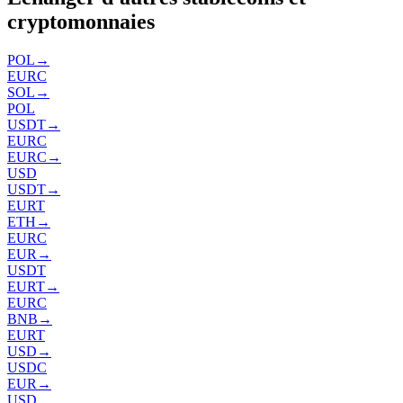
cryptomonnaies
POL
→
EURC
SOL
→
POL
USDT
→
EURC
EURC
→
USD
USDT
→
EURT
ETH
→
EURC
EUR
→
USDT
EURT
→
EURC
BNB
→
EURT
USD
→
USDC
EUR
→
USD