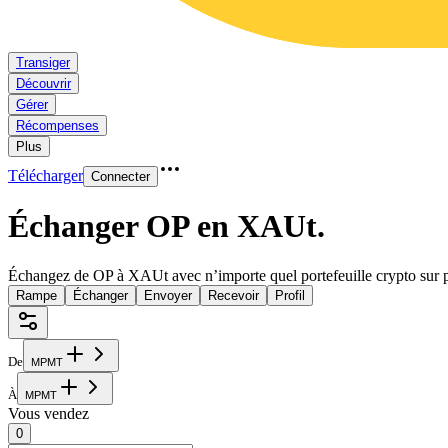
Transiger
Découvrir
Gérer
Récompenses
Plus
Télécharger
Connecter
Échanger OP en XAUt
.
Échangez de OP à XAUt avec n’importe quel portefeuille crypto sur p
Rampe
Échanger
Envoyer
Recevoir
Profil
De
M
P
M
T
À
M
P
M
T
Vous vendez
0