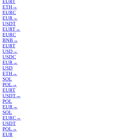
EURT
ETH
→
EURC
EUR
→
USDT
EURT
→
EURC
BNB
→
EURT
USD
→
USDC
EUR
→
USD
ETH
→
SOL
POL
→
EURT
USDT
→
POL
EUR
→
SOL
EURC
→
USDT
POL
→
EUR