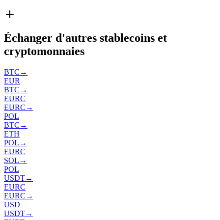
Échanger d'autres stablecoins et
cryptomonnaies
BTC
→
EUR
BTC
→
EURC
EURC
→
POL
BTC
→
ETH
POL
→
EURC
SOL
→
POL
USDT
→
EURC
EURC
→
USD
USDT
→