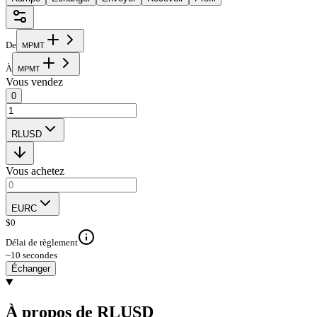
De
M
P
M
T
À
M
P
M
T
Vous vendez
0
RLUSD
Vous achetez
EURC
$
0
Délai de règlement
~10 secondes
Échanger
À propos de RLUSD