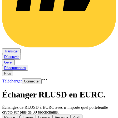
Transiger
Découvrir
Gérer
Récompenses
Plus
Télécharger
Connecter
Échanger RLUSD en EURC
.
Échangez de RLUSD à EURC avec n’importe quel portefeuille
crypto sur plus de 30 blockchains.
Rampe
Échanger
Envoyer
Recevoir
Profil