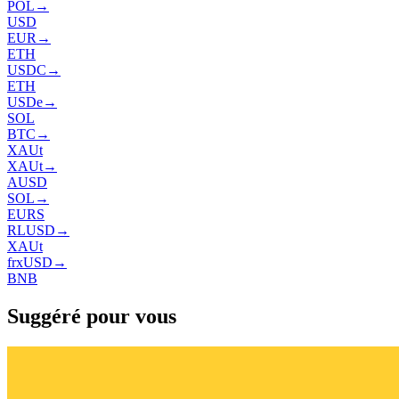
POL
→
USD
EUR
→
ETH
USDC
→
ETH
USDe
→
SOL
BTC
→
XAUt
XAUt
→
AUSD
SOL
→
EURS
RLUSD
→
XAUt
frxUSD
→
BNB
Suggéré pour vous