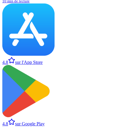
10 min de lecture
4.8
sur l'App Store
4.8
sur Google Play