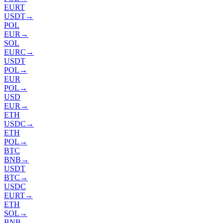
EURT
USDT
→
POL
EUR
→
SOL
EURC
→
USDT
POL
→
EUR
POL
→
USD
EUR
→
ETH
USDC
→
ETH
POL
→
BTC
BNB
→
USDT
BTC
→
USDC
EURT
→
ETH
SOL
→
BNB