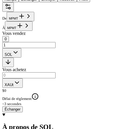
De
M
P
M
T
À
M
P
M
T
Vous vendez
0
SOL
Vous achetez
XAUt
$
0
Délai de règlement
~3 secondes
Échanger
À propos de SOL