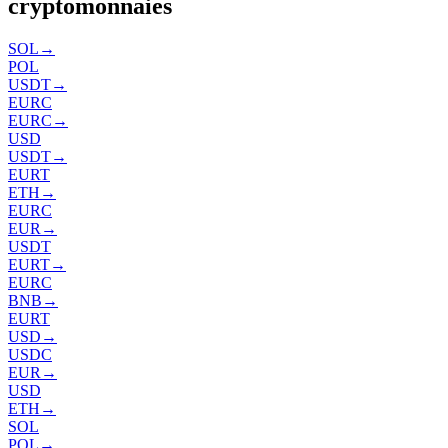
cryptomonnaies
SOL
→
POL
USDT
→
EURC
EURC
→
USD
USDT
→
EURT
ETH
→
EURC
EUR
→
USDT
EURT
→
EURC
BNB
→
EURT
USD
→
USDC
EUR
→
USD
ETH
→
SOL
POL
→