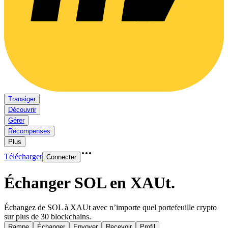
Transiger
Découvrir
Gérer
Récompenses
Plus
Télécharger
Connecter
Échanger SOL en XAUt
.
Échangez de SOL à XAUt avec n’importe quel portefeuille crypto
sur plus de 30 blockchains.
Rampe
Échanger
Envoyer
Recevoir
Profil