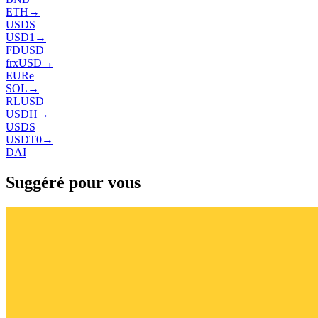
ETH
→
USDS
USD1
→
FDUSD
frxUSD
→
EURe
SOL
→
RLUSD
USDH
→
USDS
USDT0
→
DAI
Suggéré pour vous