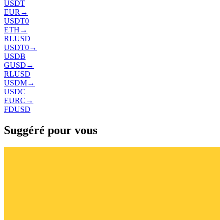
USDT
EUR
→
USDT0
ETH
→
RLUSD
USDT0
→
USDB
GUSD
→
RLUSD
USDM
→
USDC
EURC
→
FDUSD
Suggéré pour vous