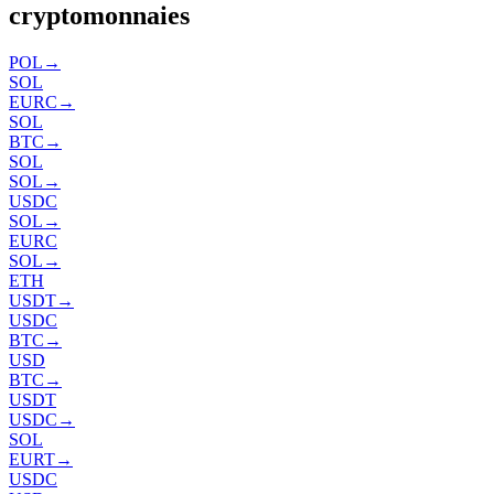
cryptomonnaies
POL
→
SOL
EURC
→
SOL
BTC
→
SOL
SOL
→
USDC
SOL
→
EURC
SOL
→
ETH
USDT
→
USDC
BTC
→
USD
BTC
→
USDT
USDC
→
SOL
EURT
→
USDC