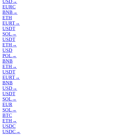
USD
→
EURC
BNB
→
ETH
EURT
→
USDT
SOL
→
USDT
ETH
→
USD
POL
→
BNB
ETH
→
USDT
EURT
→
BNB
USD
→
USDT
SOL
→
EUR
SOL
→
BTC
ETH
→
USDC
USDC
→