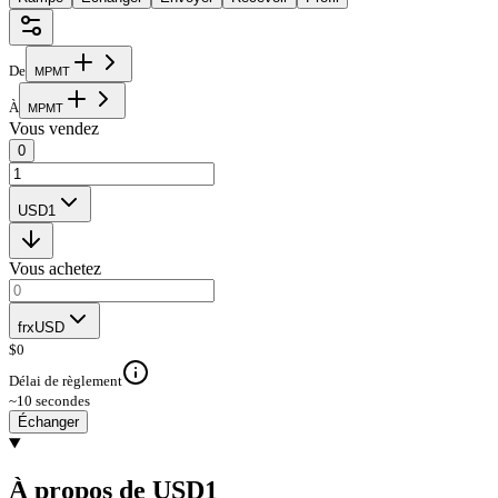
De
M
P
M
T
À
M
P
M
T
Vous vendez
0
USD1
Vous achetez
frxUSD
$
0
Délai de règlement
~10 secondes
Échanger
À propos de USD1