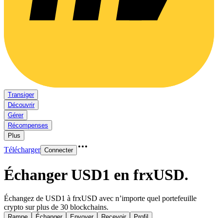
Transiger
Découvrir
Gérer
Récompenses
Plus
Télécharger
Connecter
Échanger USD1 en frxUSD
.
Échangez de USD1 à frxUSD avec n’importe quel portefeuille
crypto sur plus de 30 blockchains.
Rampe
Échanger
Envoyer
Recevoir
Profil