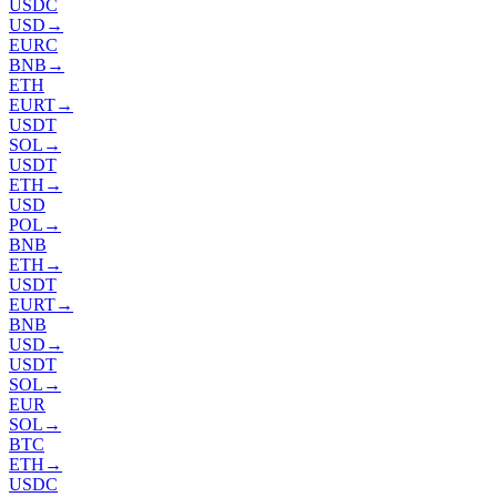
USDC
USD
→
EURC
BNB
→
ETH
EURT
→
USDT
SOL
→
USDT
ETH
→
USD
POL
→
BNB
ETH
→
USDT
EURT
→
BNB
USD
→
USDT
SOL
→
EUR
SOL
→
BTC
ETH
→
USDC