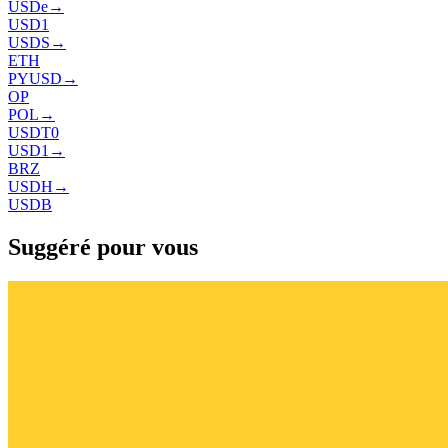
USDe
→
USD1
USDS
→
ETH
PYUSD
→
OP
POL
→
USDT0
USD1
→
BRZ
USDH
→
USDB
Suggéré pour vous