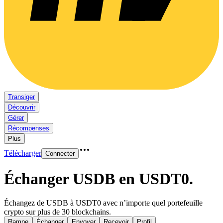
Transiger
Découvrir
Gérer
Récompenses
Plus
Télécharger
Connecter
Échanger USDB en USDT0
.
Échangez de USDB à USDT0 avec n’importe quel portefeuille
crypto sur plus de 30 blockchains.
Rampe
Échanger
Envoyer
Recevoir
Profil