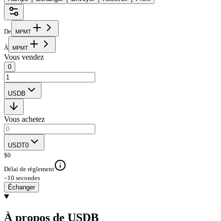
De
M
P
M
T
À
M
P
M
T
Vous vendez
0
USDB
Vous achetez
USDT0
$
0
Délai de règlement
~10 secondes
Échanger
À propos de USDB