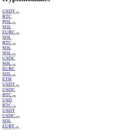
USDT
→
BTC
POL
→
SOL
EURC
→
SOL
BTC
→
SOL
SOL
→
USDC
SOL
→
EURC
SOL
→
ETH
USDT
→
USDC
BTC
→
USD
BTC
→
USDT
USDC
→
SOL
EURT
→