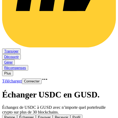
Transiger
Découvrir
Gérer
Récompenses
Plus
Télécharger
Connecter
Échanger USDC en GUSD
.
Échangez de USDC à GUSD avec n’importe quel portefeuille
crypto sur plus de 30 blockchains.
Rampe
Échanger
Envoyer
Recevoir
Profil