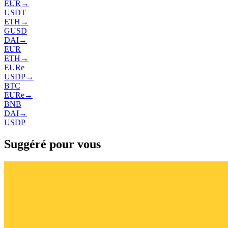
EUR
→
USDT
ETH
→
GUSD
DAI
→
EUR
ETH
→
EURe
USDP
→
BTC
EURe
→
BNB
DAI
→
USDP
Suggéré pour vous