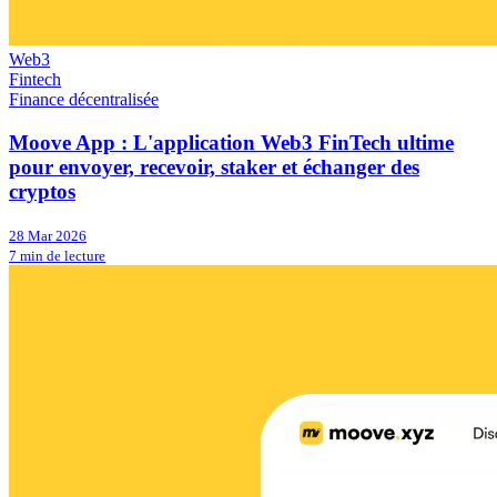
Web3
Fintech
Finance décentralisée
Moove App : L'application Web3 FinTech ultime
pour envoyer, recevoir, staker et échanger des
cryptos
28 Mar 2026
7 min de lecture