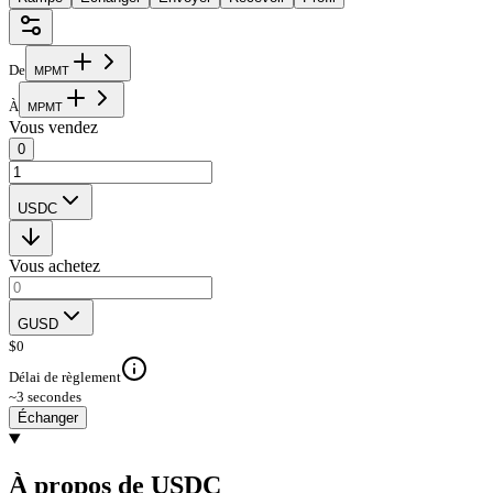
De
M
P
M
T
À
M
P
M
T
Vous vendez
0
USDC
Vous achetez
GUSD
$
0
Délai de règlement
~3 secondes
Échanger
À propos de USDC