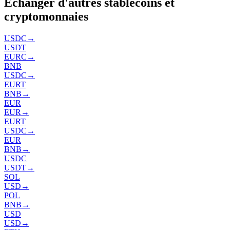
Échanger d'autres stablecoins et
cryptomonnaies
USDC
→
USDT
EURC
→
BNB
USDC
→
EURT
BNB
→
EUR
EUR
→
EURT
USDC
→
EUR
BNB
→
USDC
USDT
→
SOL
USD
→
POL
BNB
→
USD
USD
→