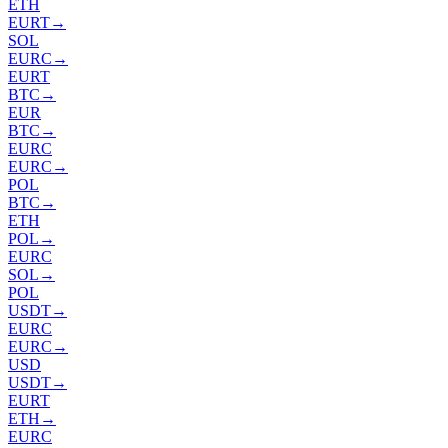
ETH
EURT
→
SOL
EURC
→
EURT
BTC
→
EUR
BTC
→
EURC
EURC
→
POL
BTC
→
ETH
POL
→
EURC
SOL
→
POL
USDT
→
EURC
EURC
→
USD
USDT
→
EURT
ETH
→
EURC