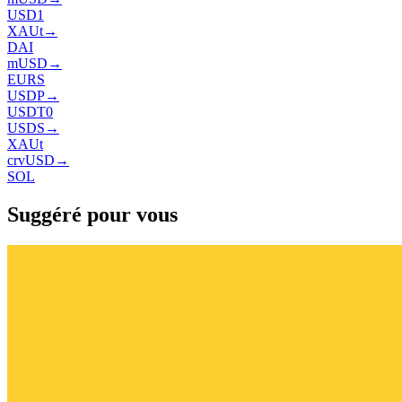
USD1
XAUt
→
DAI
mUSD
→
EURS
USDP
→
USDT0
USDS
→
XAUt
crvUSD
→
SOL
Suggéré pour vous