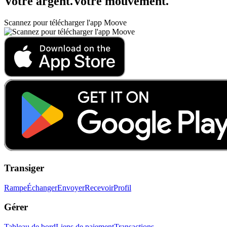
Votre argent
.
Votre mouvement
.
Scannez pour télécharger l'app Moove
Transiger
Rampe
Échanger
Envoyer
Recevoir
Profil
Gérer
Tableau de bord
Liens de paiement
Transactions