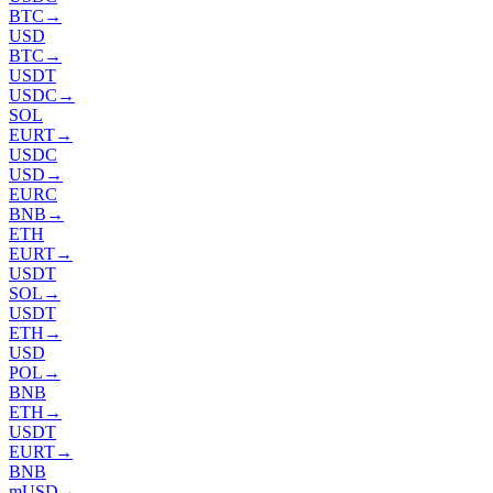
BTC
→
USD
BTC
→
USDT
USDC
→
SOL
EURT
→
USDC
USD
→
EURC
BNB
→
ETH
EURT
→
USDT
SOL
→
USDT
ETH
→
USD
POL
→
BNB
ETH
→
USDT
EURT
→
BNB
mUSD
→