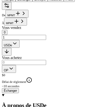
De
M
P
M
T
À
M
P
M
T
Vous vendez
0
USDe
Vous achetez
OP
$
0
Délai de règlement
~10 secondes
Échanger
À propos de USDe