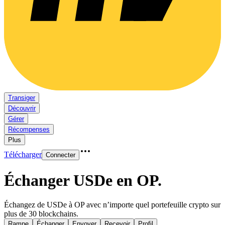
Transiger
Découvrir
Gérer
Récompenses
Plus
Télécharger
Connecter
Échanger USDe en OP
.
Échangez de USDe à OP avec n’importe quel portefeuille crypto sur
plus de 30 blockchains.
Rampe
Échanger
Envoyer
Recevoir
Profil