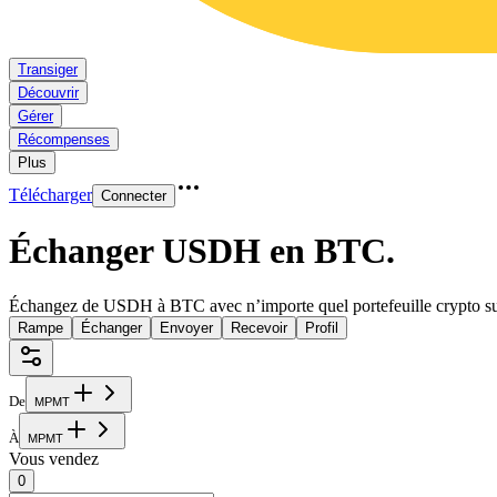
Transiger
Découvrir
Gérer
Récompenses
Plus
Télécharger
Connecter
Échanger USDH en BTC
.
Échangez de USDH à BTC avec n’importe quel portefeuille crypto sur
Rampe
Échanger
Envoyer
Recevoir
Profil
De
M
P
M
T
À
M
P
M
T
Vous vendez
0