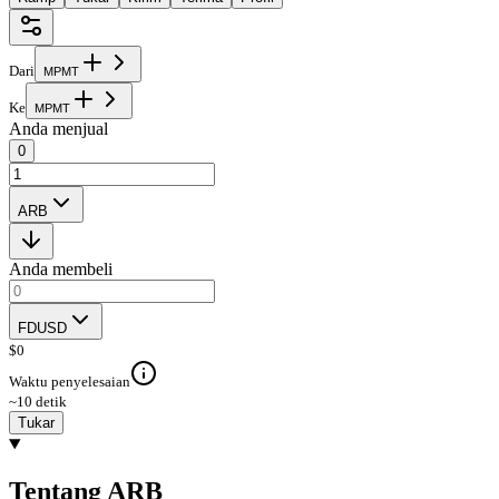
Dari
M
P
M
T
Ke
M
P
M
T
Anda menjual
0
ARB
Anda membeli
FDUSD
$
0
Waktu penyelesaian
~10 detik
Tukar
Tentang ARB