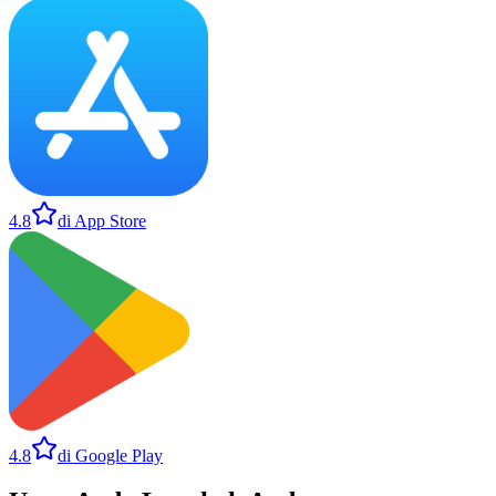
4.8
di App Store
4.8
di Google Play