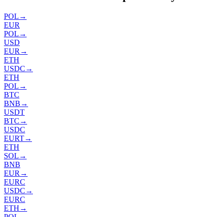
POL
→
EUR
POL
→
USD
EUR
→
ETH
USDC
→
ETH
POL
→
BTC
BNB
→
USDT
BTC
→
USDC
EURT
→
ETH
SOL
→
BNB
EUR
→
EURC
USDC
→
EURC
ETH
→
POL