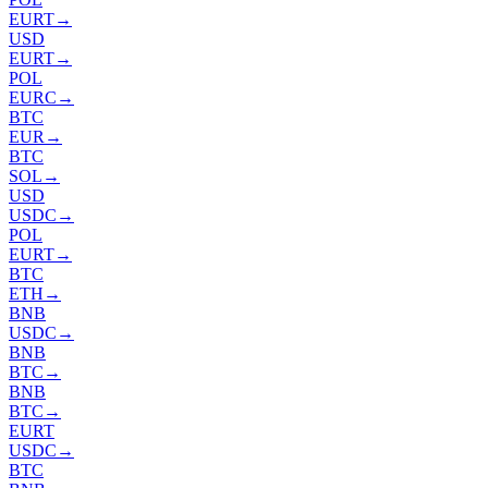
EURT
→
USD
EURT
→
POL
EURC
→
BTC
EUR
→
BTC
SOL
→
USD
USDC
→
POL
EURT
→
BTC
ETH
→
BNB
USDC
→
BNB
BTC
→
BNB
BTC
→
EURT
USDC
→
BTC