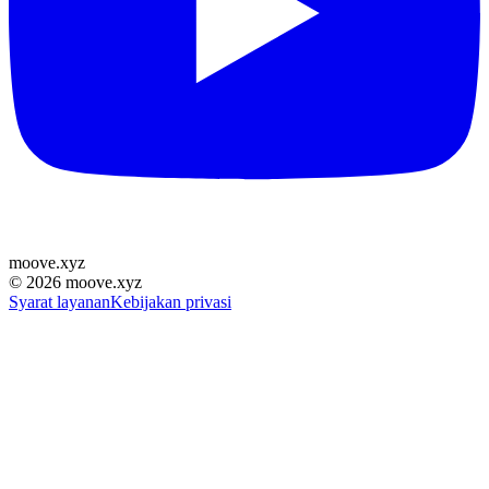
moove
.
xyz
©
2026
moove.xyz
Syarat layanan
Kebijakan privasi