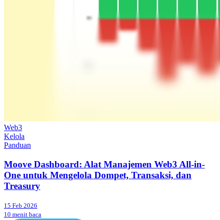
Web3
Kelola
Panduan
Moove Dashboard: Alat Manajemen Web3 All-in-
One untuk Mengelola Dompet, Transaksi, dan
Treasury
15 Feb 2026
10 menit baca