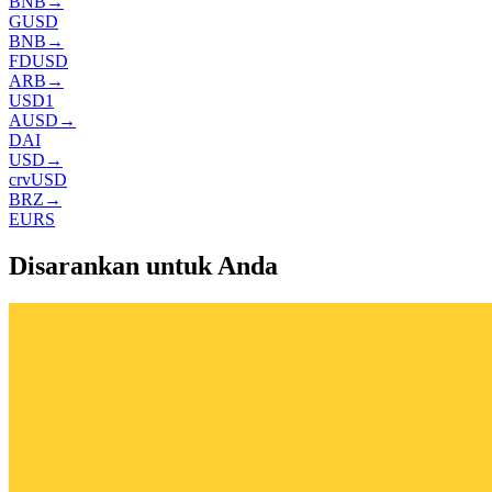
BNB
→
GUSD
BNB
→
FDUSD
ARB
→
USD1
AUSD
→
DAI
USD
→
crvUSD
BRZ
→
EURS
Disarankan untuk Anda