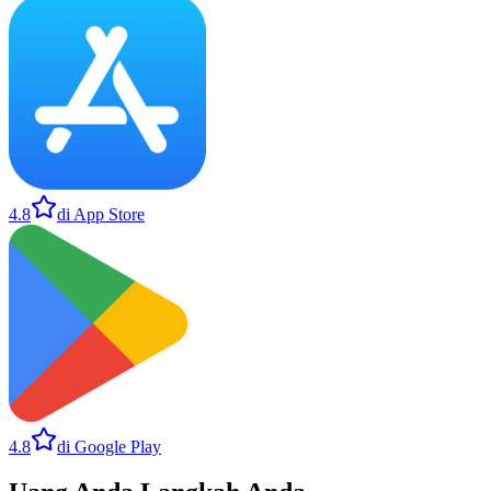
4.8
di App Store
4.8
di Google Play