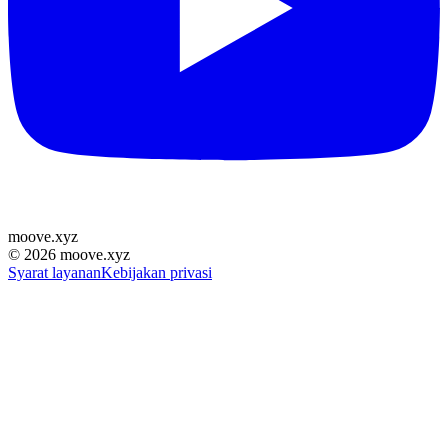
moove
.
xyz
©
2026
moove.xyz
Syarat layanan
Kebijakan privasi