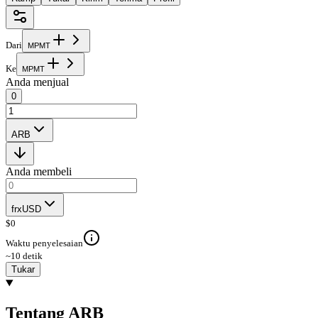
Dari
M
P
M
T
Ke
M
P
M
T
Anda menjual
0
ARB
Anda membeli
frxUSD
$
0
Waktu penyelesaian
~10 detik
Tukar
Tentang ARB