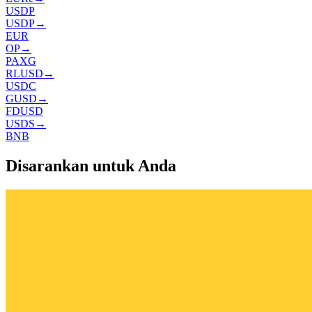
USDP
USDP
→
EUR
OP
→
PAXG
RLUSD
→
USDC
GUSD
→
FDUSD
USDS
→
BNB
Disarankan untuk Anda