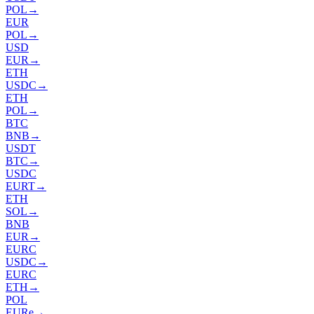
POL
→
EUR
POL
→
USD
EUR
→
ETH
USDC
→
ETH
POL
→
BTC
BNB
→
USDT
BTC
→
USDC
EURT
→
ETH
SOL
→
BNB
EUR
→
EURC
USDC
→
EURC
ETH
→
POL
EURe
→