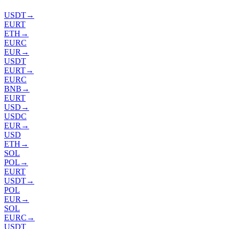
USDT
→
EURT
ETH
→
EURC
EUR
→
USDT
EURT
→
EURC
BNB
→
EURT
USD
→
USDC
EUR
→
USD
ETH
→
SOL
POL
→
EURT
USDT
→
POL
EUR
→
SOL
EURC
→
USDT