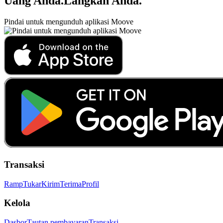
Uang Anda
.
Langkah Anda
.
Pindai untuk mengunduh aplikasi Moove
Transaksi
Ramp
Tukar
Kirim
Terima
Profil
Kelola
Dasbor
Tautan pembayaran
Transaksi