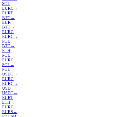
SOL
EURC
→
EURT
BTC
→
EUR
BTC
→
EURC
EURC
→
POL
BTC
→
ETH
POL
→
EURC
SOL
→
POL
USDT
→
EURC
EURC
→
USD
USDT
→
EURT
ETH
→
EURC
EURS
→
FDUSD