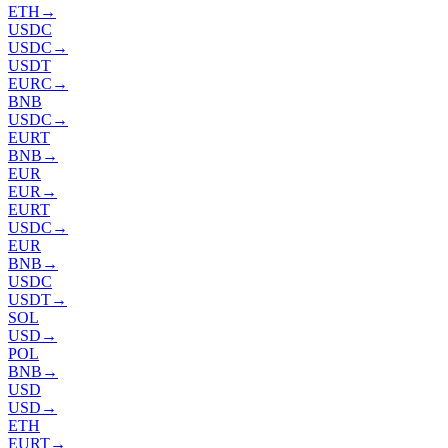
ETH
→
USDC
USDC
→
USDT
EURC
→
BNB
USDC
→
EURT
BNB
→
EUR
EUR
→
EURT
USDC
→
EUR
BNB
→
USDC
USDT
→
SOL
USD
→
POL
BNB
→
USD
USD
→
ETH
EURT
→