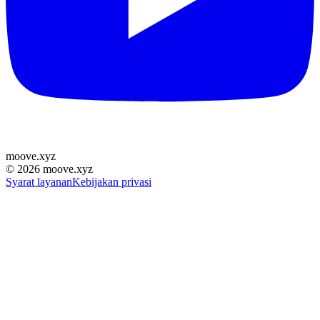
moove
.
xyz
©
2026
moove.xyz
Syarat layanan
Kebijakan privasi