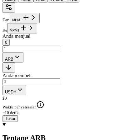
Dari
M
P
M
T
Ke
M
P
M
T
Anda menjual
0
ARB
Anda membeli
USDH
$
0
Waktu penyelesaian
~10 detik
Tukar
Tentang ARB