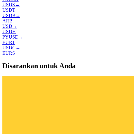
USDS
→
USDT
USDB
→
ARB
USD
→
USDH
PYUSD
→
EURT
USDC
→
EURS
Disarankan untuk Anda