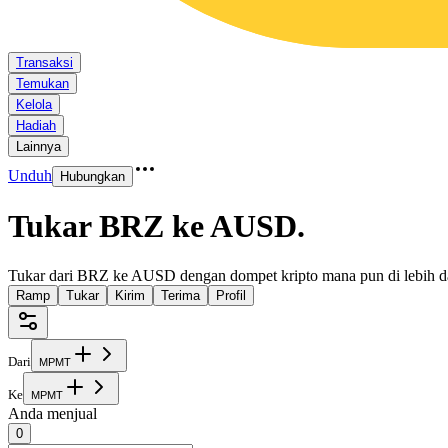
Transaksi
Temukan
Kelola
Hadiah
Lainnya
Unduh
Hubungkan
Tukar BRZ ke AUSD
.
Tukar dari BRZ ke AUSD dengan dompet kripto mana pun di lebih da
Ramp
Tukar
Kirim
Terima
Profil
Dari
M
P
M
T
Ke
M
P
M
T
Anda menjual
0