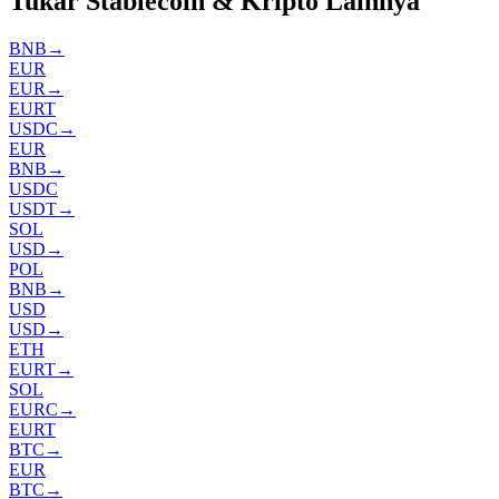
Tukar Stablecoin & Kripto Lainnya
BNB
→
EUR
EUR
→
EURT
USDC
→
EUR
BNB
→
USDC
USDT
→
SOL
USD
→
POL
BNB
→
USD
USD
→
ETH
EURT
→
SOL
EURC
→
EURT
BTC
→
EUR
BTC
→