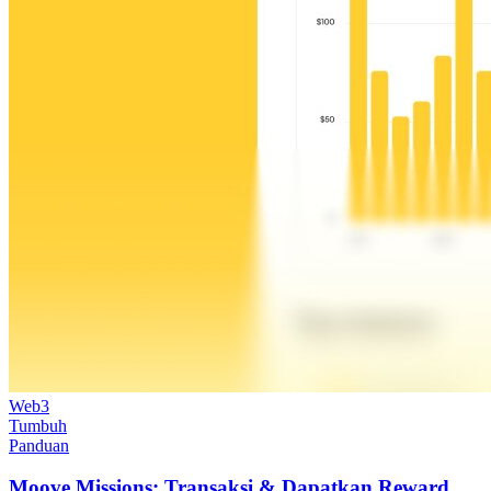
Web3
Tumbuh
Panduan
Moove Missions: Transaksi & Dapatkan Reward