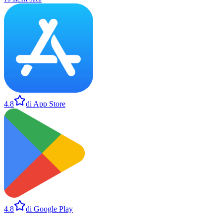
4.8
di App Store
4.8
di Google Play