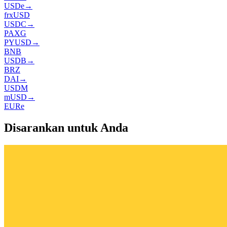
USDe
→
frxUSD
USDC
→
PAXG
PYUSD
→
BNB
USDB
→
BRZ
DAI
→
USDM
mUSD
→
EURe
Disarankan untuk Anda