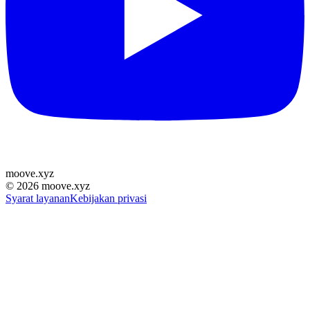
moove
.
xyz
©
2026
moove.xyz
Syarat layanan
Kebijakan privasi