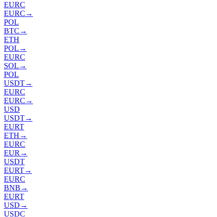
EURC
EURC
→
POL
BTC
→
ETH
POL
→
EURC
SOL
→
POL
USDT
→
EURC
EURC
→
USD
USDT
→
EURT
ETH
→
EURC
EUR
→
USDT
EURT
→
EURC
BNB
→
EURT
USD
→
USDC