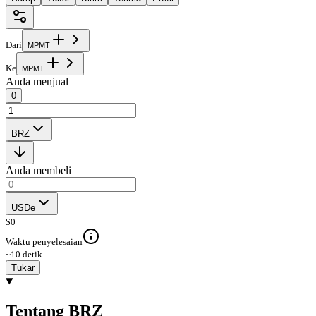
Dari
M
P
M
T
Ke
M
P
M
T
Anda menjual
0
BRZ
Anda membeli
USDe
$
0
Waktu penyelesaian
~10 detik
Tukar
Tentang BRZ