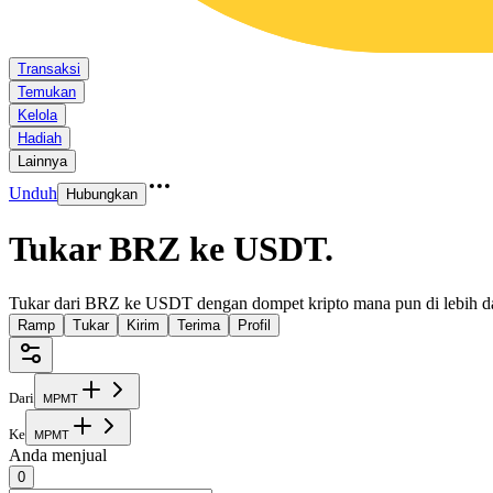
Transaksi
Temukan
Kelola
Hadiah
Lainnya
Unduh
Hubungkan
Tukar BRZ ke USDT
.
Tukar dari BRZ ke USDT dengan dompet kripto mana pun di lebih da
Ramp
Tukar
Kirim
Terima
Profil
Dari
M
P
M
T
Ke
M
P
M
T
Anda menjual
0