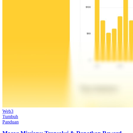
Web3
Tumbuh
Panduan