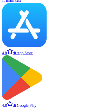
10 menit baca
4.8
di App Store
4.8
di Google Play