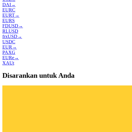
DAI
→
EURC
EURT
→
EURS
FDUSD
→
RLUSD
frxUSD
→
USDC
EUR
→
PAXG
EURe
→
XAUt
Disarankan untuk Anda