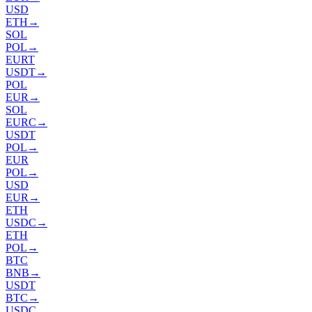
USD
ETH
→
SOL
POL
→
EURT
USDT
→
POL
EUR
→
SOL
EURC
→
USDT
POL
→
EUR
POL
→
USD
EUR
→
ETH
USDC
→
ETH
POL
→
BTC
BNB
→
USDT
BTC
→
USDC