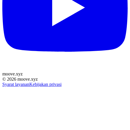
moove
.
xyz
©
2026
moove.xyz
Syarat layanan
Kebijakan privasi