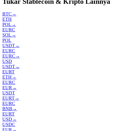
Tukar Stablecoin & Kripto Lainnya
BTC
→
ETH
POL
→
EURC
SOL
→
POL
USDT
→
EURC
EURC
→
USD
USDT
→
EURT
ETH
→
EURC
EUR
→
USDT
EURT
→
EURC
BNB
→
EURT
USD
→
USDC
EUR
→