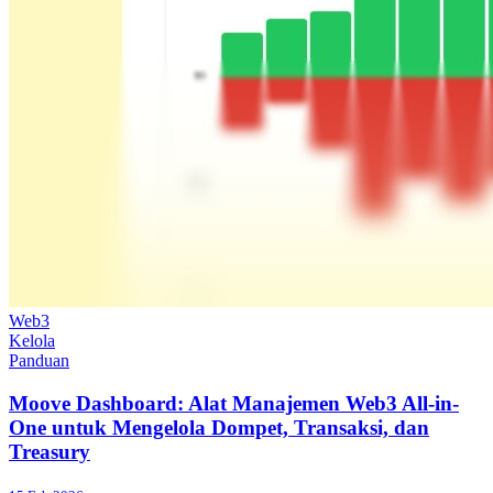
Web3
Kelola
Panduan
Moove Dashboard: Alat Manajemen Web3 All-in-
One untuk Mengelola Dompet, Transaksi, dan
Treasury