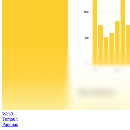
Web3
Tumbuh
Panduan