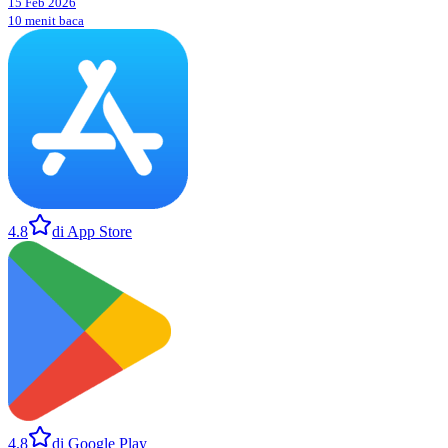
15 Feb 2026
10 menit baca
4.8
di App Store
4.8
di Google Play