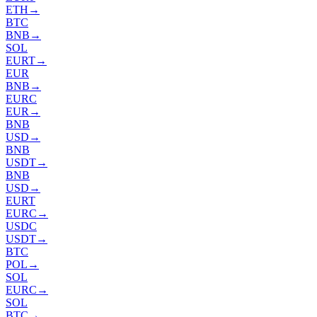
ETH
→
BTC
BNB
→
SOL
EURT
→
EUR
BNB
→
EURC
EUR
→
BNB
USD
→
BNB
USDT
→
BNB
USD
→
EURT
EURC
→
USDC
USDT
→
BTC
POL
→
SOL
EURC
→
SOL
BTC
→