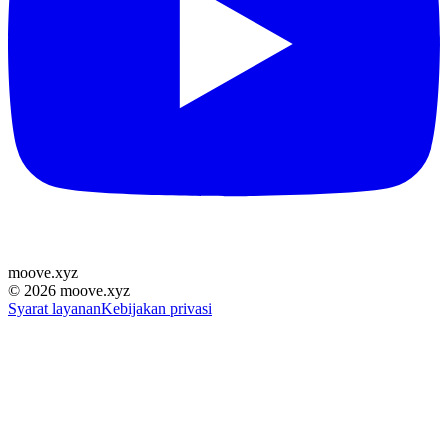
moove
.
xyz
©
2026
moove.xyz
Syarat layanan
Kebijakan privasi