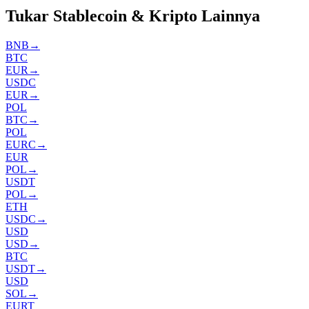
Tukar Stablecoin & Kripto Lainnya
BNB
→
BTC
EUR
→
USDC
EUR
→
POL
BTC
→
POL
EURC
→
EUR
POL
→
USDT
POL
→
ETH
USDC
→
USD
USD
→
BTC
USDT
→
USD
SOL
→
EURT