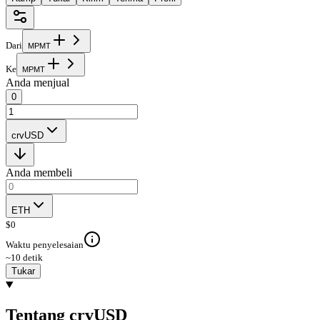
Dari
M
P
M
T
Ke
M
P
M
T
Anda menjual
0
crvUSD
Anda membeli
ETH
$
0
Waktu penyelesaian
~10 detik
Tukar
Tentang crvUSD