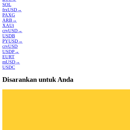
SOL
frxUSD
→
PAXG
ARB
→
XAUt
crvUSD
→
USDB
PYUSD
→
crvUSD
USDP
→
EURT
mUSD
→
USDC
Disarankan untuk Anda