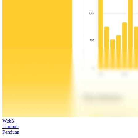
Web3
Tumbuh
Panduan