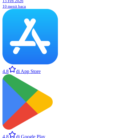
15 Feb 2026
10 menit baca
4.8
di App Store
4.8
di Google Play