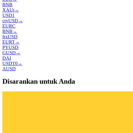
BNB
XAUt
→
USD1
crvUSD
→
EURC
BNB
→
frxUSD
EURT
→
PYUSD
GUSD
→
DAI
USDT0
→
AUSD
Disarankan untuk Anda