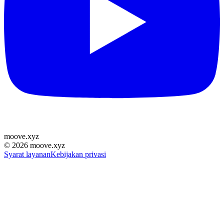
moove
.
xyz
©
2026
moove.xyz
Syarat layanan
Kebijakan privasi