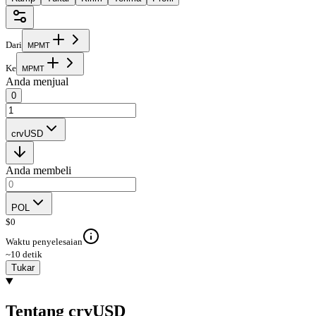
Dari
M
P
M
T
Ke
M
P
M
T
Anda menjual
0
crvUSD
Anda membeli
POL
$
0
Waktu penyelesaian
~10 detik
Tukar
Tentang crvUSD