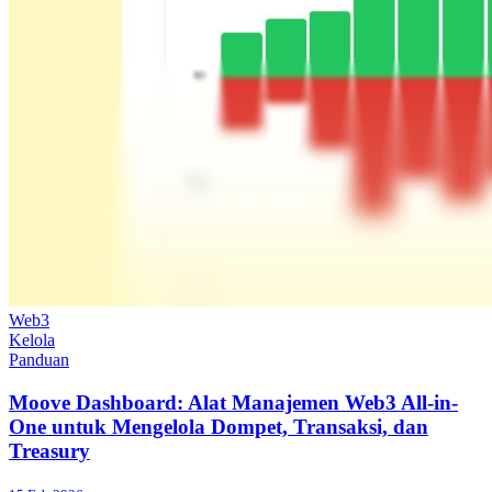
Web3
Kelola
Panduan
Moove Dashboard: Alat Manajemen Web3 All-in-
One untuk Mengelola Dompet, Transaksi, dan
Treasury