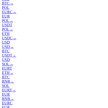
BTC
→
POL
EURC
→
EUR
POL
→
USDT
POL
→
ETH
USDC
→
USD
USD
→
BTC
USDT
→
USD
SOL
→
EURT
ETH
→
BTC
BNB
→
SOL
EURT
→
EUR
BNB
→
EURC
EUR
→