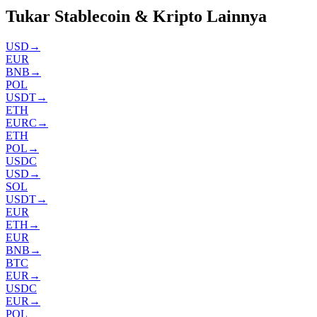
Tukar Stablecoin & Kripto Lainnya
USD
→
EUR
BNB
→
POL
USDT
→
ETH
EURC
→
ETH
POL
→
USDC
USD
→
SOL
USDT
→
EUR
ETH
→
EUR
BNB
→
BTC
EUR
→
USDC
EUR
→
POL