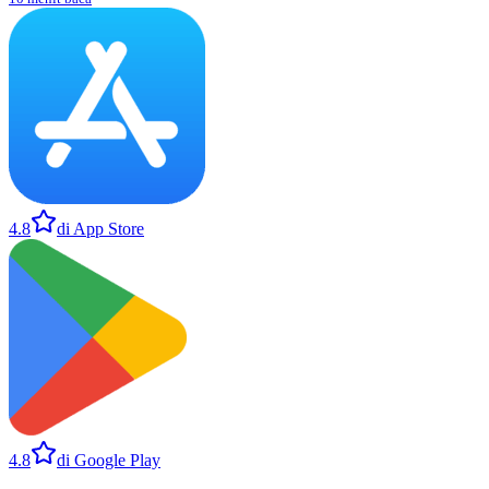
4.8
di App Store
4.8
di Google Play