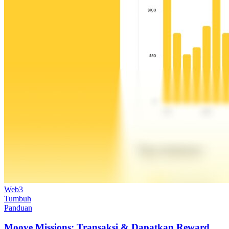
Web3
Tumbuh
Panduan
Moove Missions: Transaksi & Dapatkan Reward