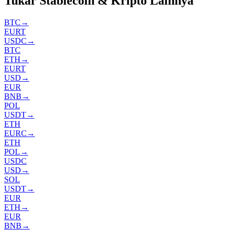
Tukar Stablecoin & Kripto Lainnya
BTC
→
EURT
USDC
→
BTC
ETH
→
EURT
USD
→
EUR
BNB
→
POL
USDT
→
ETH
EURC
→
ETH
POL
→
USDC
USD
→
SOL
USDT
→
EUR
ETH
→
EUR
BNB
→