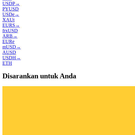
USDP
→
PYUSD
USDe
→
XAUt
EURS
→
frxUSD
ARB
→
EURe
mUSD
→
AUSD
USDH
→
ETH
Disarankan untuk Anda