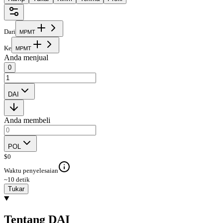
Dari
M
P
M
T
Ke
M
P
M
T
Anda menjual
0
DAI
Anda membeli
POL
$
0
Waktu penyelesaian
~10 detik
Tukar
Tentang DAI