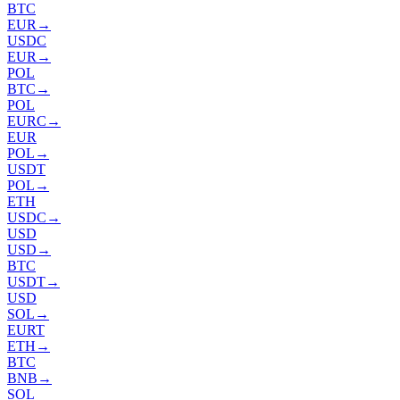
BTC
EUR
→
USDC
EUR
→
POL
BTC
→
POL
EURC
→
EUR
POL
→
USDT
POL
→
ETH
USDC
→
USD
USD
→
BTC
USDT
→
USD
SOL
→
EURT
ETH
→
BTC
BNB
→
SOL