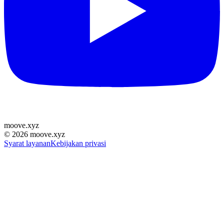
moove
.
xyz
©
2026
moove.xyz
Syarat layanan
Kebijakan privasi