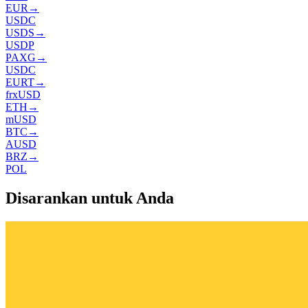
EUR
→
USDC
USDS
→
USDP
PAXG
→
USDC
EURT
→
frxUSD
ETH
→
mUSD
BTC
→
AUSD
BRZ
→
POL
Disarankan untuk Anda