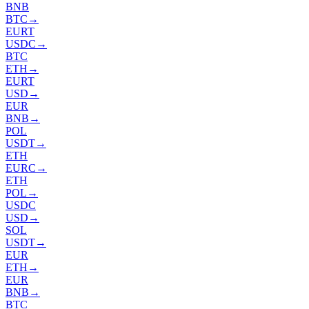
BNB
BTC
→
EURT
USDC
→
BTC
ETH
→
EURT
USD
→
EUR
BNB
→
POL
USDT
→
ETH
EURC
→
ETH
POL
→
USDC
USD
→
SOL
USDT
→
EUR
ETH
→
EUR
BNB
→
BTC