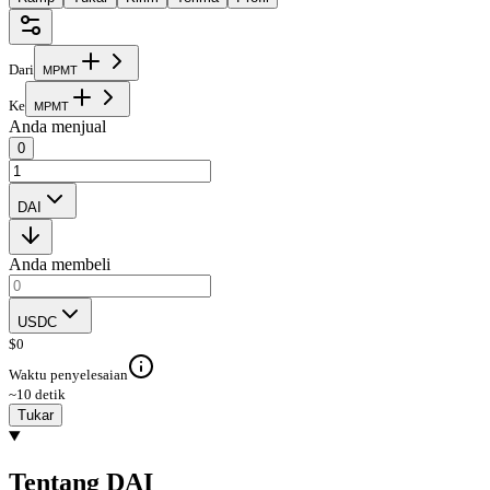
Dari
M
P
M
T
Ke
M
P
M
T
Anda menjual
0
DAI
Anda membeli
USDC
$
0
Waktu penyelesaian
~10 detik
Tukar
Tentang DAI