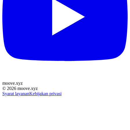
moove
.
xyz
©
2026
moove.xyz
Syarat layanan
Kebijakan privasi