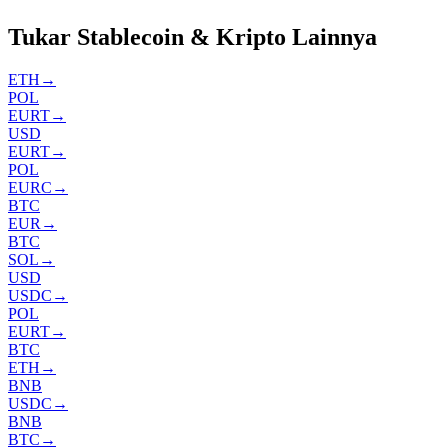
Tukar Stablecoin & Kripto Lainnya
ETH
→
POL
EURT
→
USD
EURT
→
POL
EURC
→
BTC
EUR
→
BTC
SOL
→
USD
USDC
→
POL
EURT
→
BTC
ETH
→
BNB
USDC
→
BNB
BTC
→