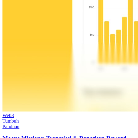
Web3
Tumbuh
Panduan