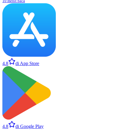
10 menit baca
4.8
di App Store
4.8
di Google Play