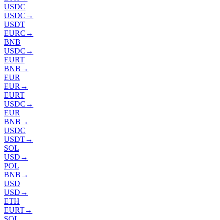
USDC
USDC
→
USDT
EURC
→
BNB
USDC
→
EURT
BNB
→
EUR
EUR
→
EURT
USDC
→
EUR
BNB
→
USDC
USDT
→
SOL
USD
→
POL
BNB
→
USD
USD
→
ETH
EURT
→
SOL