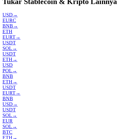
Tukar Stablecoin & Kripto Lainnya
USD
→
EURC
BNB
→
ETH
EURT
→
USDT
SOL
→
USDT
ETH
→
USD
POL
→
BNB
ETH
→
USDT
EURT
→
BNB
USD
→
USDT
SOL
→
EUR
SOL
→
BTC
ETH
→