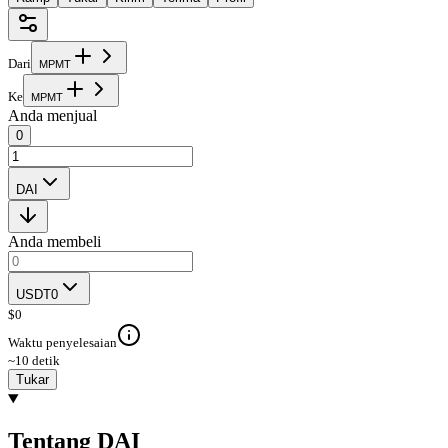
Dari
M
P
M
T
Ke
M
P
M
T
Anda menjual
0
DAI
Anda membeli
USDT0
$
0
Waktu penyelesaian
~10 detik
Tukar
Tentang DAI