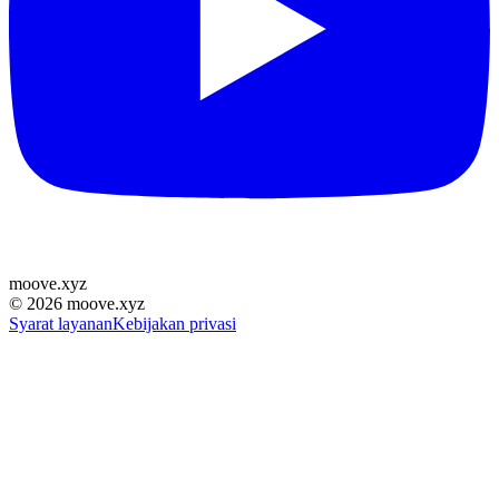
moove
.
xyz
©
2026
moove.xyz
Syarat layanan
Kebijakan privasi