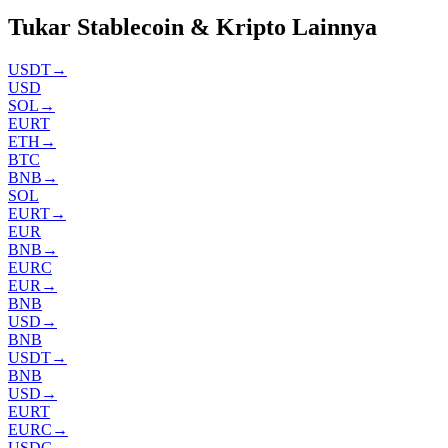
Tukar Stablecoin & Kripto Lainnya
USDT
→
USD
SOL
→
EURT
ETH
→
BTC
BNB
→
SOL
EURT
→
EUR
BNB
→
EURC
EUR
→
BNB
USD
→
BNB
USDT
→
BNB
USD
→
EURT
EURC
→
USDC