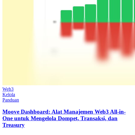
Web3
Kelola
Panduan
Moove Dashboard: Alat Manajemen Web3 All-in-
One untuk Mengelola Dompet, Transaksi, dan
Treasury