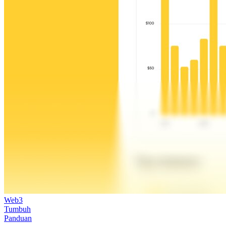
Web3
Tumbuh
Panduan