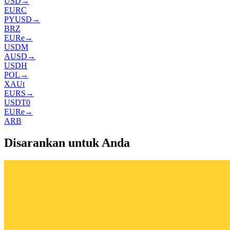
USD
→
EURC
PYUSD
→
BRZ
EURe
→
USDM
AUSD
→
USDH
POL
→
XAUt
EURS
→
USDT0
EURe
→
ARB
Disarankan untuk Anda