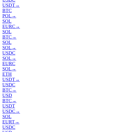
USDT
→
BTC
POL
→
SOL
EURC
→
SOL
BTC
→
SOL
SOL
→
USDC
SOL
→
EURC
SOL
→
ETH
USDT
→
USDC
BTC
→
USD
BTC
→
USDT
USDC
→
SOL
EURT
→
USDC