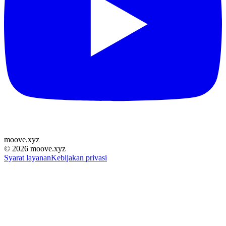
moove
.
xyz
©
2026
moove.xyz
Syarat layanan
Kebijakan privasi