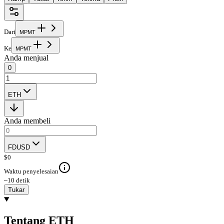
Dari
M
P
M
T
Ke
M
P
M
T
Anda menjual
0
ETH
Anda membeli
FDUSD
$
0
Waktu penyelesaian
~10 detik
Tukar
Tentang ETH