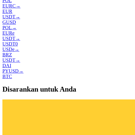
POL
EURC
→
EUR
USDT
→
GUSD
POL
→
EURe
USDT
→
USDT0
USDe
→
BRZ
USDT
→
DAI
PYUSD
→
BTC
Disarankan untuk Anda