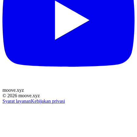
moove
.
xyz
©
2026
moove.xyz
Syarat layanan
Kebijakan privasi