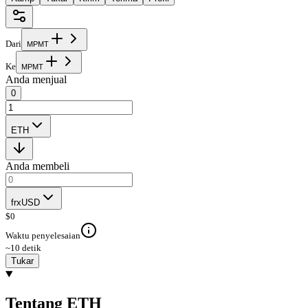
Dari
M
P
M
T
Ke
M
P
M
T
Anda menjual
0
ETH
Anda membeli
frxUSD
$
0
Waktu penyelesaian
~10 detik
Tukar
Tentang ETH