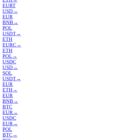
EURT
USD
→
EUR
BNB
→
POL
USDT
→
ETH
EURC
→
ETH
POL
→
USDC
USD
→
SOL
USDT
→
EUR
ETH
→
EUR
BNB
→
BTC
EUR
→
USDC
EUR
→
POL
BTC
→