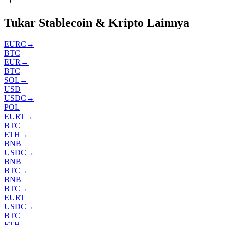
Tukar Stablecoin & Kripto Lainnya
EURC
→
BTC
EUR
→
BTC
SOL
→
USD
USDC
→
POL
EURT
→
BTC
ETH
→
BNB
USDC
→
BNB
BTC
→
BNB
BTC
→
EURT
USDC
→
BTC
ETH
→