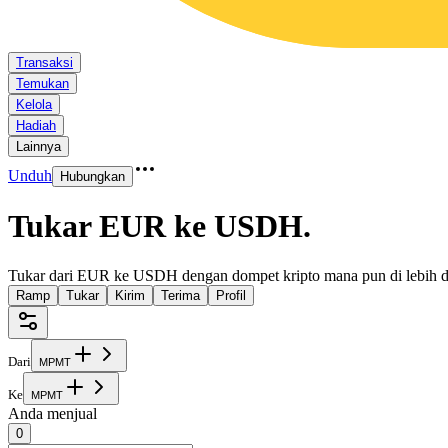
Transaksi
Temukan
Kelola
Hadiah
Lainnya
Unduh
Hubungkan
Tukar EUR ke USDH
.
Tukar dari EUR ke USDH dengan dompet kripto mana pun di lebih da
Ramp
Tukar
Kirim
Terima
Profil
Dari
M
P
M
T
Ke
M
P
M
T
Anda menjual
0