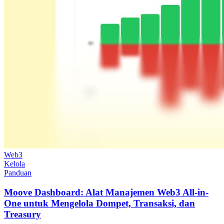
Web3
Kelola
Panduan
Moove Dashboard: Alat Manajemen Web3 All-in-
One untuk Mengelola Dompet, Transaksi, dan
Treasury