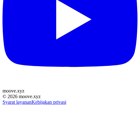
moove
.
xyz
©
2026
moove.xyz
Syarat layanan
Kebijakan privasi