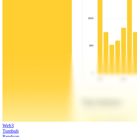
Web3
Tumbuh
Panduan