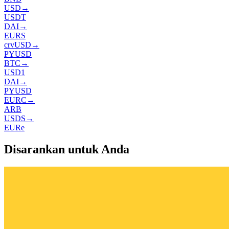
USD
→
USDT
DAI
→
EURS
crvUSD
→
PYUSD
BTC
→
USD1
DAI
→
PYUSD
EURC
→
ARB
USDS
→
EURe
Disarankan untuk Anda