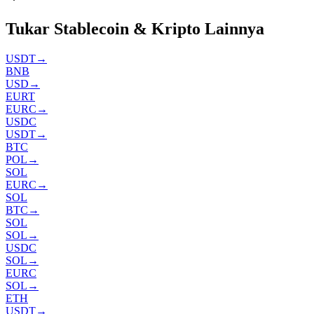
Tukar Stablecoin & Kripto Lainnya
USDT
→
BNB
USD
→
EURT
EURC
→
USDC
USDT
→
BTC
POL
→
SOL
EURC
→
SOL
BTC
→
SOL
SOL
→
USDC
SOL
→
EURC
SOL
→
ETH
USDT
→