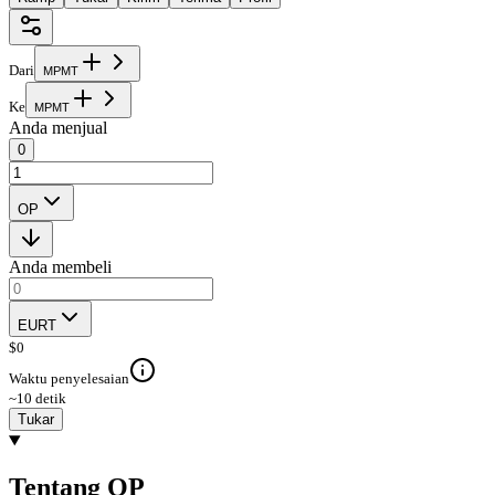
Dari
M
P
M
T
Ke
M
P
M
T
Anda menjual
0
OP
Anda membeli
EURT
$
0
Waktu penyelesaian
~10 detik
Tukar
Tentang OP