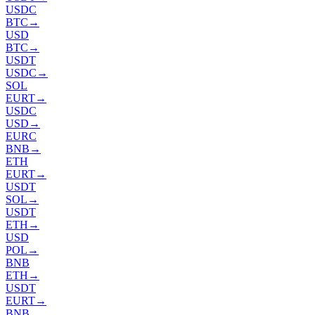
USDC
BTC
→
USD
BTC
→
USDT
USDC
→
SOL
EURT
→
USDC
USD
→
EURC
BNB
→
ETH
EURT
→
USDT
SOL
→
USDT
ETH
→
USD
POL
→
BNB
ETH
→
USDT
EURT
→
BNB