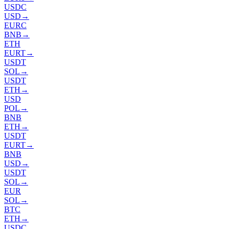
USDC
USD
→
EURC
BNB
→
ETH
EURT
→
USDT
SOL
→
USDT
ETH
→
USD
POL
→
BNB
ETH
→
USDT
EURT
→
BNB
USD
→
USDT
SOL
→
EUR
SOL
→
BTC
ETH
→
USDC