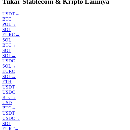
Tukar Stablecoin & Kripto Lainnya
USDT
→
BTC
POL
→
SOL
EURC
→
SOL
BTC
→
SOL
SOL
→
USDC
SOL
→
EURC
SOL
→
ETH
USDT
→
USDC
BTC
→
USD
BTC
→
USDT
USDC
→
SOL
EURT
→