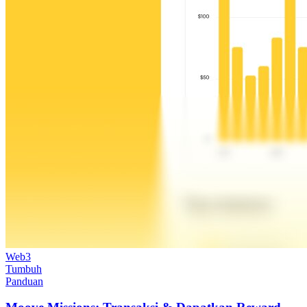
Web3
Tumbuh
Panduan