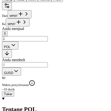
Dari
M
P
M
T
Ke
M
P
M
T
Anda menjual
0
POL
Anda membeli
GUSD
$
0
Waktu penyelesaian
~10 detik
Tukar
Tentang POL