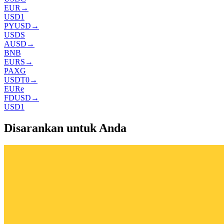
EUR
→
USD1
PYUSD
→
USDS
AUSD
→
BNB
EURS
→
PAXG
USDT0
→
EURe
FDUSD
→
USD1
Disarankan untuk Anda