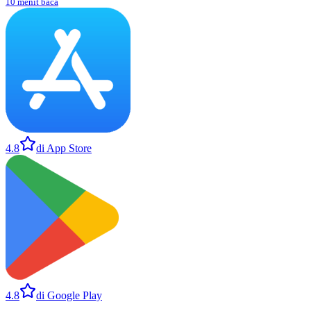
10 menit baca
4.8
di App Store
4.8
di Google Play