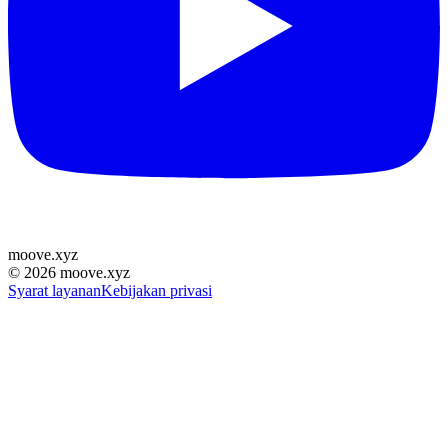
moove
.
xyz
©
2026
moove.xyz
Syarat layanan
Kebijakan privasi