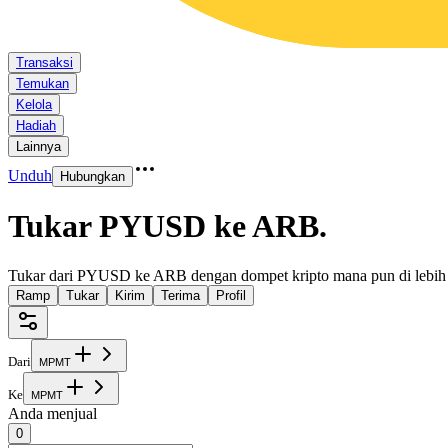
Transaksi
Temukan
Kelola
Hadiah
Lainnya
Unduh
Hubungkan
Tukar PYUSD ke ARB
.
Tukar dari PYUSD ke ARB dengan dompet kripto mana pun di lebih d
Ramp
Tukar
Kirim
Terima
Profil
Dari
M
P
M
T
Ke
M
P
M
T
Anda menjual
0