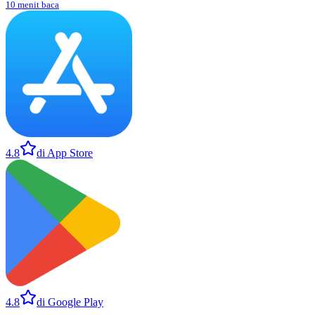
10 menit baca
4.8
di App Store
4.8
di Google Play