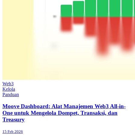
Web3
Kelola
Panduan
Moove Dashboard: Alat Manajemen Web3 All-in-
One untuk Mengelola Dompet, Transaksi, dan
Treasury
15 Feb 2026