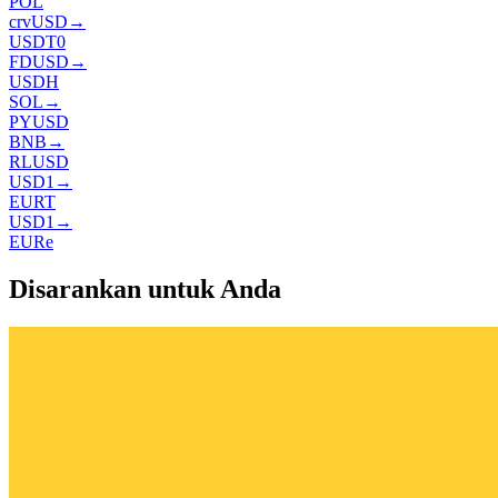
POL
crvUSD
→
USDT0
FDUSD
→
USDH
SOL
→
PYUSD
BNB
→
RLUSD
USD1
→
EURT
USD1
→
EURe
Disarankan untuk Anda