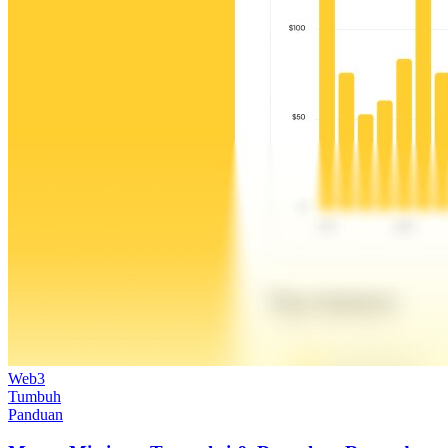
Web3
Tumbuh
Panduan