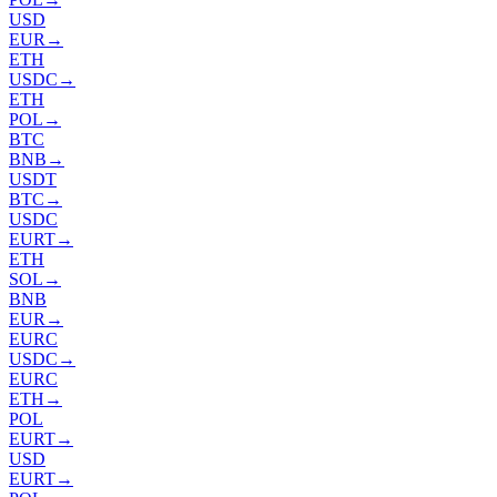
USD
EUR
→
ETH
USDC
→
ETH
POL
→
BTC
BNB
→
USDT
BTC
→
USDC
EURT
→
ETH
SOL
→
BNB
EUR
→
EURC
USDC
→
EURC
ETH
→
POL
EURT
→
USD
EURT
→