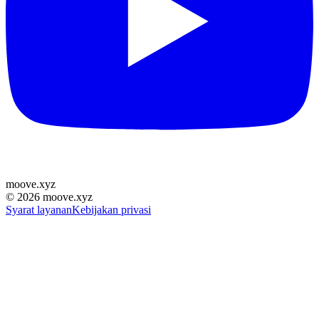
moove
.
xyz
©
2026
moove.xyz
Syarat layanan
Kebijakan privasi