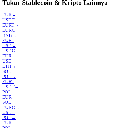
Tukar Stablecoin & Kripto Lainnya
EUR
→
USDT
EURT
→
EURC
BNB
→
EURT
USD
→
USDC
EUR
→
USD
ETH
→
SOL
POL
→
EURT
USDT
→
POL
EUR
→
SOL
EURC
→
USDT
POL
→
EUR
POL
→