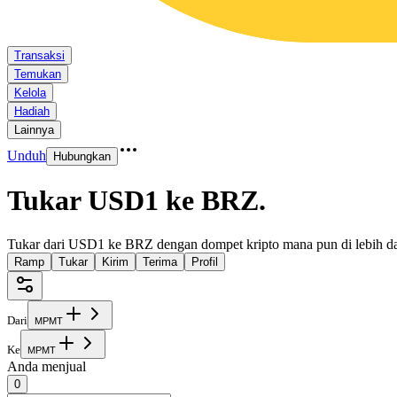
Transaksi
Temukan
Kelola
Hadiah
Lainnya
Unduh
Hubungkan
Tukar USD1 ke BRZ
.
Tukar dari USD1 ke BRZ dengan dompet kripto mana pun di lebih da
Ramp
Tukar
Kirim
Terima
Profil
Dari
M
P
M
T
Ke
M
P
M
T
Anda menjual
0