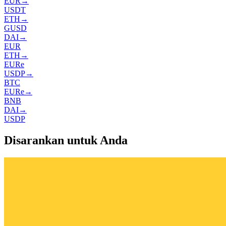
EUR
→
USDT
ETH
→
GUSD
DAI
→
EUR
ETH
→
EURe
USDP
→
BTC
EURe
→
BNB
DAI
→
USDP
Disarankan untuk Anda