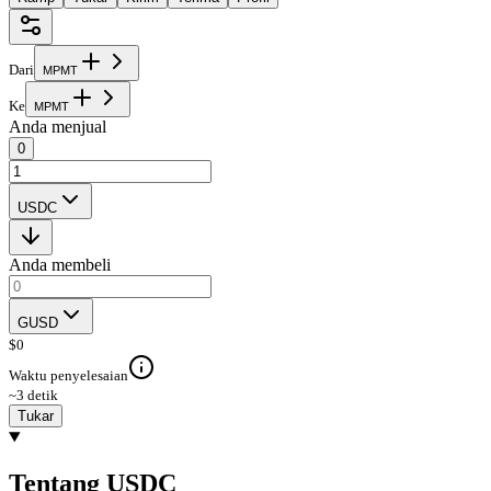
Dari
M
P
M
T
Ke
M
P
M
T
Anda menjual
0
USDC
Anda membeli
GUSD
$
0
Waktu penyelesaian
~3 detik
Tukar
Tentang USDC