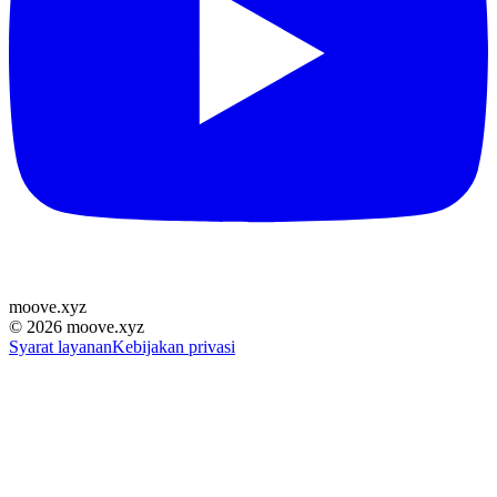
moove
.
xyz
©
2026
moove.xyz
Syarat layanan
Kebijakan privasi