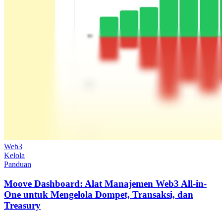
Web3
Kelola
Panduan
Moove Dashboard: Alat Manajemen Web3 All-in-
One untuk Mengelola Dompet, Transaksi, dan
Treasury