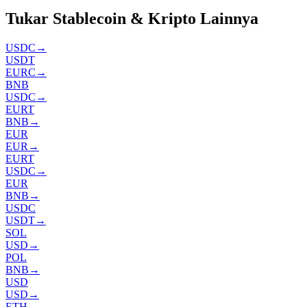
Tukar Stablecoin & Kripto Lainnya
USDC
→
USDT
EURC
→
BNB
USDC
→
EURT
BNB
→
EUR
EUR
→
EURT
USDC
→
EUR
BNB
→
USDC
USDT
→
SOL
USD
→
POL
BNB
→
USD
USD
→
ETH