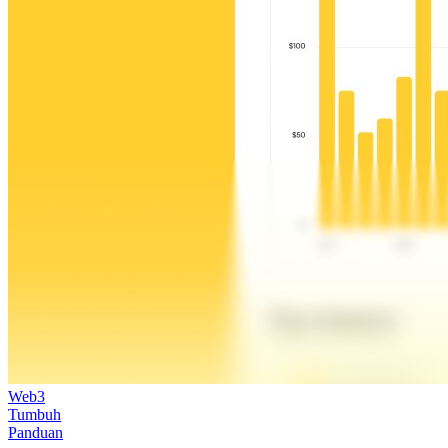
Web3
Tumbuh
Panduan