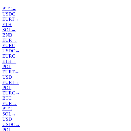
BTC
→
USDC
EURT
→
ETH
SOL
→
BNB
EUR
→
EURC
USDC
→
EURC
ETH
→
POL
EURT
→
USD
EURT
→
POL
EURC
→
BTC
EUR
→
BTC
SOL
→
USD
USDC
→
POL