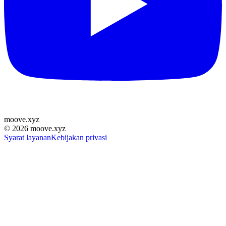
moove
.
xyz
©
2026
moove.xyz
Syarat layanan
Kebijakan privasi