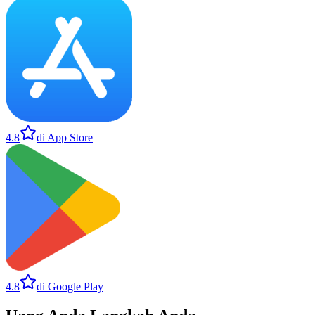
4.8
di App Store
4.8
di Google Play