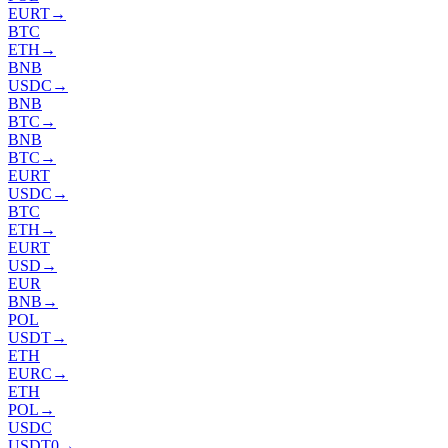
EURT
→
BTC
ETH
→
BNB
USDC
→
BNB
BTC
→
BNB
BTC
→
EURT
USDC
→
BTC
ETH
→
EURT
USD
→
EUR
BNB
→
POL
USDT
→
ETH
EURC
→
ETH
POL
→
USDC
USDT0
→