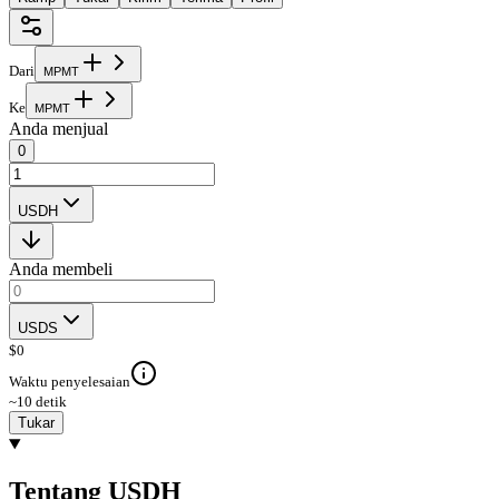
Dari
M
P
M
T
Ke
M
P
M
T
Anda menjual
0
USDH
Anda membeli
USDS
$
0
Waktu penyelesaian
~10 detik
Tukar
Tentang USDH