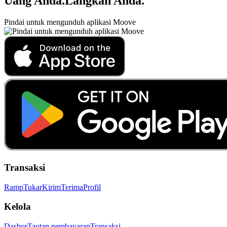
Uang Anda
.
Langkah Anda
.
Pindai untuk mengunduh aplikasi Moove
Transaksi
Ramp
Tukar
Kirim
Terima
Profil
Kelola
Dasbor
Tautan pembayaran
Transaksi