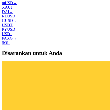
mUSD
→
XAUt
DAI
→
RLUSD
GUSD
→
USDT
PYUSD
→
USD1
PAXG
→
SOL
Disarankan untuk Anda