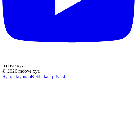
moove
.
xyz
©
2026
moove.xyz
Syarat layanan
Kebijakan privasi