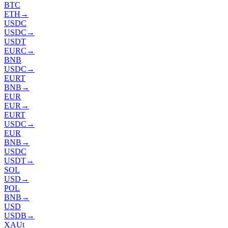
BTC
ETH
→
USDC
USDC
→
USDT
EURC
→
BNB
USDC
→
EURT
BNB
→
EUR
EUR
→
EURT
USDC
→
EUR
BNB
→
USDC
USDT
→
SOL
USD
→
POL
BNB
→
USD
USDB
→
XAUt