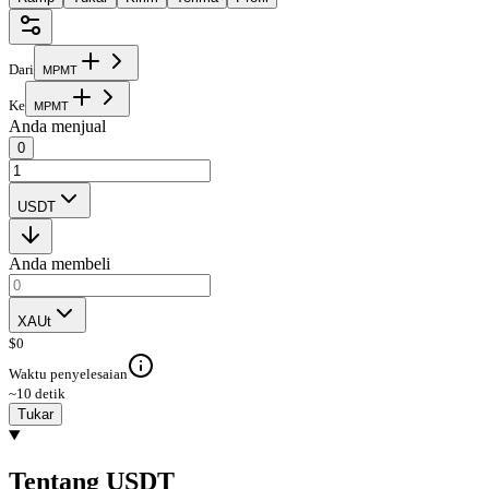
Dari
M
P
M
T
Ke
M
P
M
T
Anda menjual
0
USDT
Anda membeli
XAUt
$
0
Waktu penyelesaian
~10 detik
Tukar
Tentang USDT