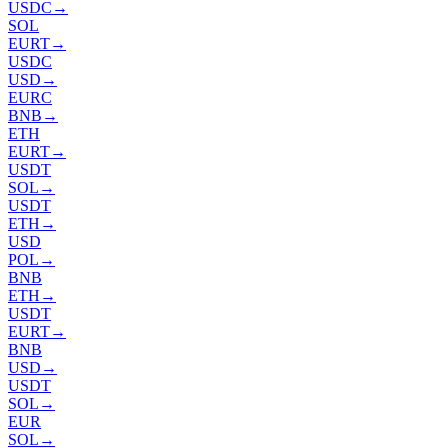
USDC
→
SOL
EURT
→
USDC
USD
→
EURC
BNB
→
ETH
EURT
→
USDT
SOL
→
USDT
ETH
→
USD
POL
→
BNB
ETH
→
USDT
EURT
→
BNB
USD
→
USDT
SOL
→
EUR
SOL
→