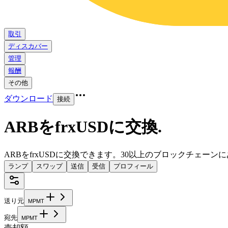
取引
ディスカバー
管理
報酬
その他
ダウンロード
接続
ARBをfrxUSDに交換
.
ARBをfrxUSDに交換できます。30以上のブロックチェー
ランプ
スワップ
送信
受信
プロフィール
送り元
M
P
M
T
宛先
M
P
M
T
売却額