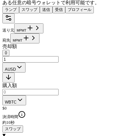
ある任意の暗号ウォレットで利用可能です。
ランプ
スワップ
送信
受信
プロフィール
送り元
M
P
M
T
宛先
M
P
M
T
売却額
0
AUSD
購入額
WBTC
$
0
決済時間
約10秒
スワップ