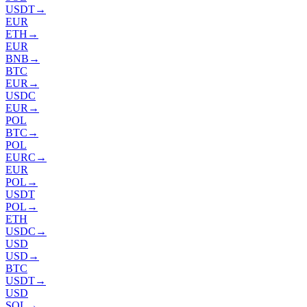
USDT
→
EUR
ETH
→
EUR
BNB
→
BTC
EUR
→
USDC
EUR
→
POL
BTC
→
POL
EURC
→
EUR
POL
→
USDT
POL
→
ETH
USDC
→
USD
USD
→
BTC
USDT
→
USD
SOL
→