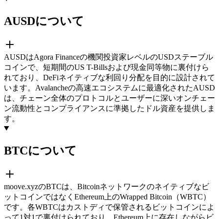
AUSDについて
AUSDはAgora Financeの機関投資家レベルのUSDステーブル
コインで、短期間のUS T-Billsおよび現金同等物に裏付けら
れており、DeFiネイティブな利回り分配を目的に設計されて
います。Avalancheの高速エコシステムに最適化されたAUSD
は、チェーン全体のプロトコルとユーザーに深いオンチェー
ン流動性とコンプライアンスに準拠したドル資産を提供しま
す。
BTCについて
moove.xyzのBTCは、Bitcoinネットワークのネイティブなビ
ットコインではなくEthereum上のWrapped Bitcoin（WBTC）
です。各WBTCはカストディで保管されるビットコインによ
って1対1で裏付けられており、Ethereum上に存在しながらビ