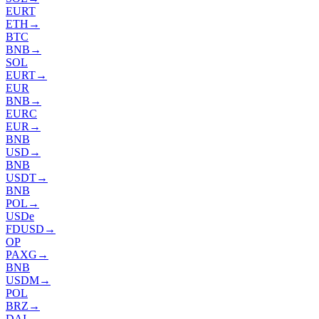
EURT
ETH
→
BTC
BNB
→
SOL
EURT
→
EUR
BNB
→
EURC
EUR
→
BNB
USD
→
BNB
USDT
→
BNB
POL
→
USDe
FDUSD
→
OP
PAXG
→
BNB
USDM
→
POL
BRZ
→
DAI