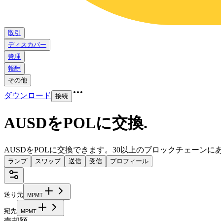
取引
ディスカバー
管理
報酬
その他
ダウンロード
接続
AUSDをPOLに交換
.
AUSDをPOLに交換できます。30以上のブロックチェーン
ランプ
スワップ
送信
受信
プロフィール
送り元
M
P
M
T
宛先
M
P
M
T
売却額