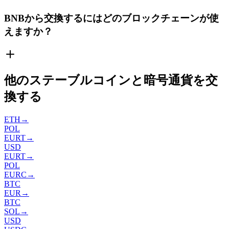
BNBから交換するにはどのブロックチェーンが使
えますか？
他のステーブルコインと暗号通貨を交
換する
ETH
→
POL
EURT
→
USD
EURT
→
POL
EURC
→
BTC
EUR
→
BTC
SOL
→
USD