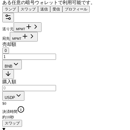
ある任意の暗号ウォレットで利用可能です。
ランプ
スワップ
送信
受信
プロフィール
送り元
M
P
M
T
宛先
M
P
M
T
売却額
0
BNB
購入額
USDP
$
0
決済時間
約10秒
スワップ