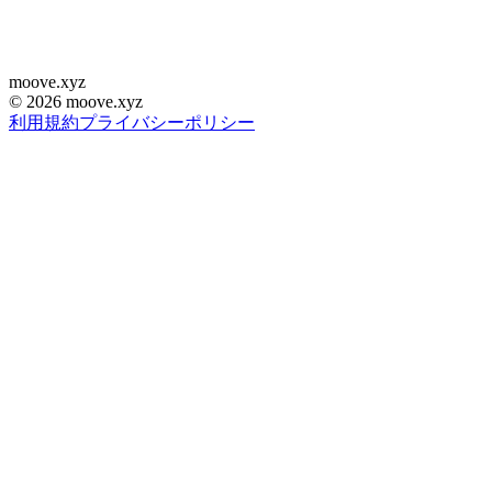
moove
.
xyz
©
2026
moove.xyz
利用規約
プライバシーポリシー