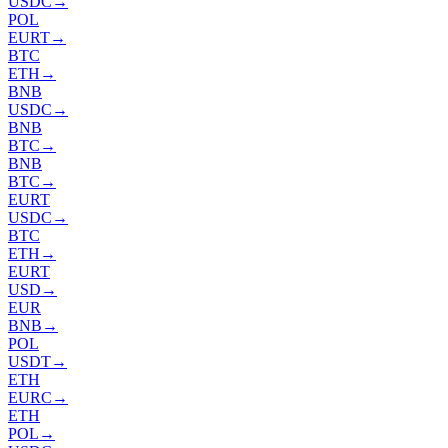
USDC
→
POL
EURT
→
BTC
ETH
→
BNB
USDC
→
BNB
BTC
→
BNB
BTC
→
EURT
USDC
→
BTC
ETH
→
EURT
USD
→
EUR
BNB
→
POL
USDT
→
ETH
EURC
→
ETH
POL
→