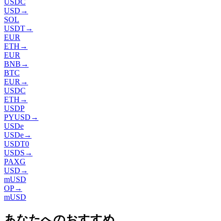
USDC
USD
→
SOL
USDT
→
EUR
ETH
→
EUR
BNB
→
BTC
EUR
→
USDC
ETH
→
USDP
PYUSD
→
USDe
USDe
→
USDT0
USDS
→
PAXG
USD
→
mUSD
OP
→
mUSD
あなたへのおすすめ