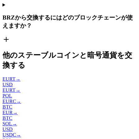
BRZから交換するにはどのブロックチェーンが使
えますか？
他のステーブルコインと暗号通貨を交
換する
EURT
→
USD
EURT
→
POL
EURC
→
BTC
EUR
→
BTC
SOL
→
USD
USDC
→