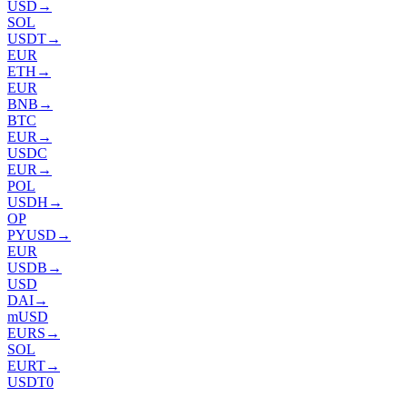
USD
→
SOL
USDT
→
EUR
ETH
→
EUR
BNB
→
BTC
EUR
→
USDC
EUR
→
POL
USDH
→
OP
PYUSD
→
EUR
USDB
→
USD
DAI
→
mUSD
EURS
→
SOL
EURT
→
USDT0