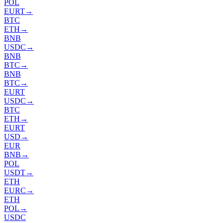
POL
EURT
→
BTC
ETH
→
BNB
USDC
→
BNB
BTC
→
BNB
BTC
→
EURT
USDC
→
BTC
ETH
→
EURT
USD
→
EUR
BNB
→
POL
USDT
→
ETH
EURC
→
ETH
POL
→
USDC