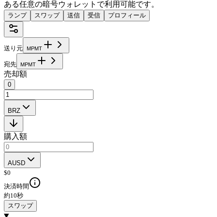
ある任意の暗号ウォレットで利用可能です。
ランプ
スワップ
送信
受信
プロフィール
送り元
M
P
M
T
宛先
M
P
M
T
売却額
0
BRZ
購入額
AUSD
$
0
決済時間
約10秒
スワップ