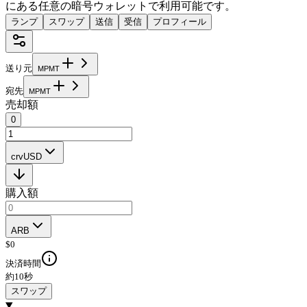
にある任意の暗号ウォレットで利用可能です。
ランプ
スワップ
送信
受信
プロフィール
送り元
M
P
M
T
宛先
M
P
M
T
売却額
0
crvUSD
購入額
ARB
$
0
決済時間
約10秒
スワップ