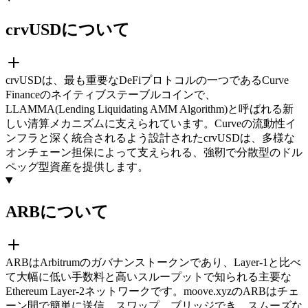
crvUSDについて
crvUSDは、最も重要なDeFiプロトコルの一つであるCurve
Financeのネイティブステーブルコインで、
LLAMMA(Lending Liquidating AMM Algorithm)と呼ばれる新
しい清算メカニズムに支えられています。Curveの流動性イ
ンフラと深く統合されるよう設計されたcrvUSDは、多様な
オンチェーン担保によって支えられる、強靭で分散型のドル
ペッグ型資産を提供します。
ARBについて
ARBはArbitrumのガバナンストークンであり、Layer-1と比べ
て大幅に低い手数料と高いスループットで知られる主要な
Ethereum Layer-2ネットワークです。moove.xyzのARBはチェ
ーン間で簡単に送信、スワップ、ブリッジでき、スムーズな