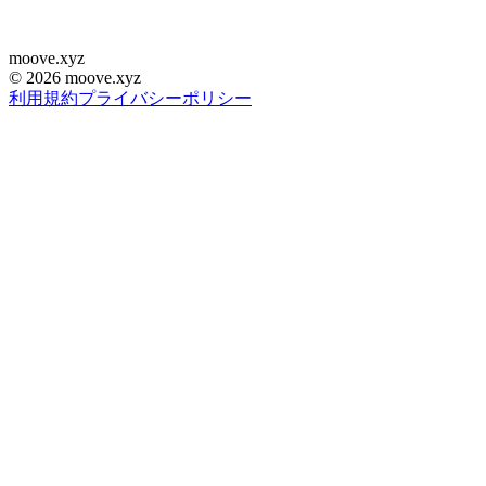
moove
.
xyz
©
2026
moove.xyz
利用規約
プライバシーポリシー