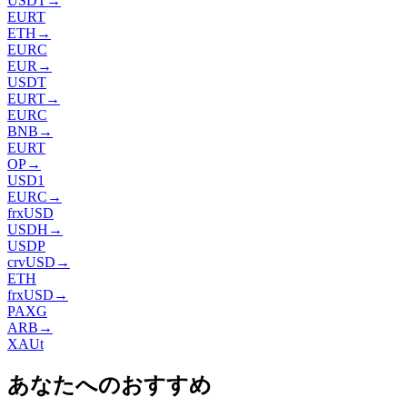
USDT
→
EURT
ETH
→
EURC
EUR
→
USDT
EURT
→
EURC
BNB
→
EURT
OP
→
USD1
EURC
→
frxUSD
USDH
→
USDP
crvUSD
→
ETH
frxUSD
→
PAXG
ARB
→
XAUt
あなたへのおすすめ