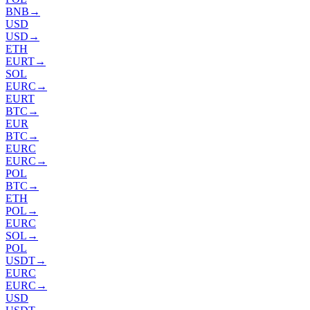
BNB
→
USD
USD
→
ETH
EURT
→
SOL
EURC
→
EURT
BTC
→
EUR
BTC
→
EURC
EURC
→
POL
BTC
→
ETH
POL
→
EURC
SOL
→
POL
USDT
→
EURC
EURC
→
USD