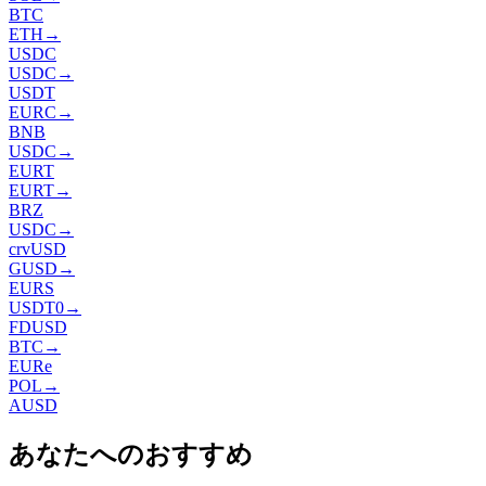
BTC
ETH
→
USDC
USDC
→
USDT
EURC
→
BNB
USDC
→
EURT
EURT
→
BRZ
USDC
→
crvUSD
GUSD
→
EURS
USDT0
→
FDUSD
BTC
→
EURe
POL
→
AUSD
あなたへのおすすめ