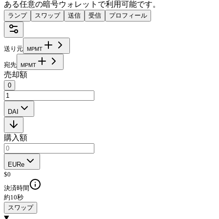
ある任意の暗号ウォレットで利用可能です。
ランプ
スワップ
送信
受信
プロフィール
送り元
M
P
M
T
宛先
M
P
M
T
売却額
0
DAI
購入額
EURe
$
0
決済時間
約10秒
スワップ