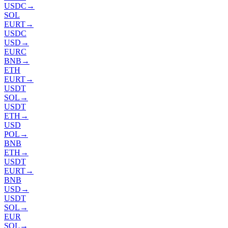
USDC
→
SOL
EURT
→
USDC
USD
→
EURC
BNB
→
ETH
EURT
→
USDT
SOL
→
USDT
ETH
→
USD
POL
→
BNB
ETH
→
USDT
EURT
→
BNB
USD
→
USDT
SOL
→
EUR
SOL
→