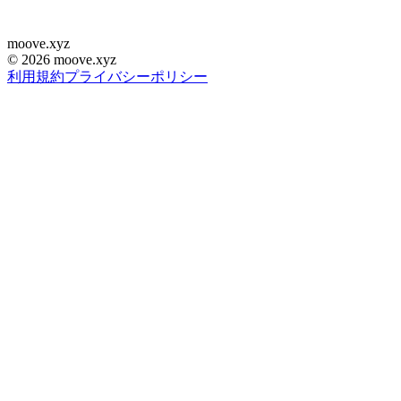
moove
.
xyz
©
2026
moove.xyz
利用規約
プライバシーポリシー