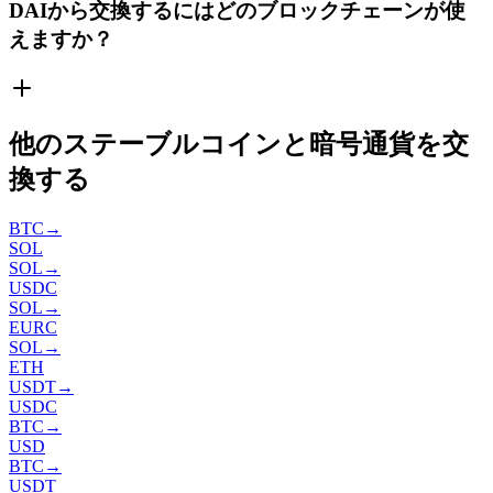
DAIから交換するにはどのブロックチェーンが使
えますか？
他のステーブルコインと暗号通貨を交
換する
BTC
→
SOL
SOL
→
USDC
SOL
→
EURC
SOL
→
ETH
USDT
→
USDC
BTC
→
USD
BTC
→
USDT