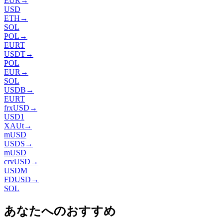
EUR
→
USD
ETH
→
SOL
POL
→
EURT
USDT
→
POL
EUR
→
SOL
USDB
→
EURT
frxUSD
→
USD1
XAUt
→
mUSD
USDS
→
mUSD
crvUSD
→
USDM
FDUSD
→
SOL
あなたへのおすすめ