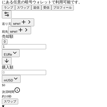
にある任意の暗号ウォレットで利用可能です。
ランプ
スワップ
送信
受信
プロフィール
送り元
M
P
M
T
宛先
M
P
M
T
売却額
0
EURe
購入額
mUSD
$
0
決済時間
約10秒
スワップ