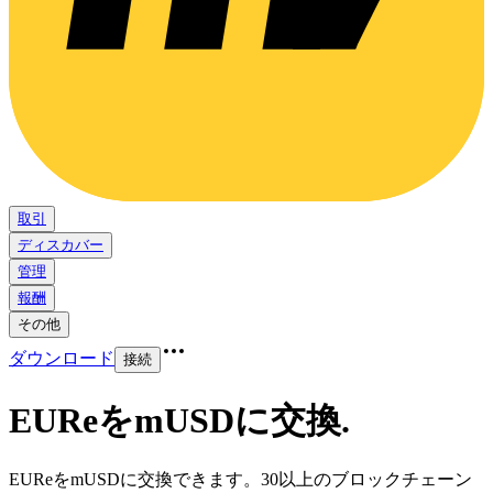
取引
ディスカバー
管理
報酬
その他
ダウンロード
接続
EUReをmUSDに交換
.
EUReをmUSDに交換できます。30以上のブロックチェーン