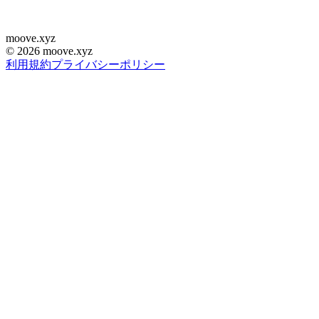
moove
.
xyz
©
2026
moove.xyz
利用規約
プライバシーポリシー