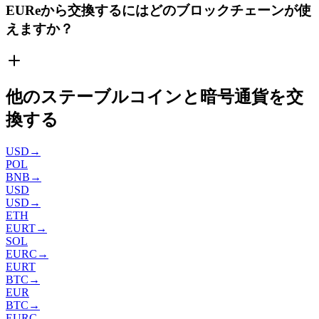
EUReから交換するにはどのブロックチェーンが使
えますか？
他のステーブルコインと暗号通貨を交
換する
USD
→
POL
BNB
→
USD
USD
→
ETH
EURT
→
SOL
EURC
→
EURT
BTC
→
EUR
BTC
→
EURC