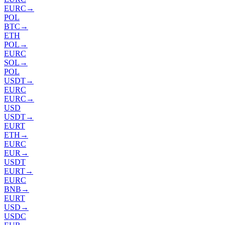
EURC
→
POL
BTC
→
ETH
POL
→
EURC
SOL
→
POL
USDT
→
EURC
EURC
→
USD
USDT
→
EURT
ETH
→
EURC
EUR
→
USDT
EURT
→
EURC
BNB
→
EURT
USD
→
USDC