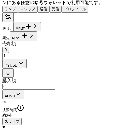
ンにある任意の暗号ウォレットで利用可能です。
ランプ
スワップ
送信
受信
プロフィール
送り元
M
P
M
T
宛先
M
P
M
T
売却額
0
PYUSD
購入額
AUSD
$
0
決済時間
約3秒
スワップ