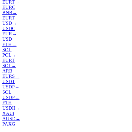
EURT
→
EURC
BNB
→
EURT
USD
→
USDC
EUR
→
USD
ETH
→
SOL
POL
→
EURT
SOL
→
ARB
EURS
→
USDT
USDP
→
SOL
USDP
→
ETH
USDH
→
XAUt
AUSD
→
PAXG