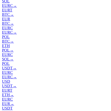
SOL
EURC
→
EURT
BTC
→
EUR
BTC
→
EURC
EURC
→
POL
BTC
→
ETH
POL
→
EURC
SOL
→
POL
USDT
→
EURC
EURC
→
USD
USDT
→
EURT
ETH
→
EURC
EUR
→
USDT