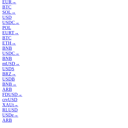
EUR
→
BTC
SOL
→
USD
USDC
→
POL
EURT
→
BTC
ETH
→
BNB
USDC
→
BNB
mUSD
→
USDS
BRZ
→
USDB
BNB
→
ARB
FDUSD
→
crvUSD
XAUt
→
RLUSD
USDe
→
ARB