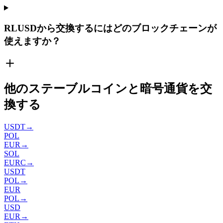
RLUSDから交換するにはどのブロックチェーンが
使えますか？
他のステーブルコインと暗号通貨を交
換する
USDT
→
POL
EUR
→
SOL
EURC
→
USDT
POL
→
EUR
POL
→
USD
EUR
→