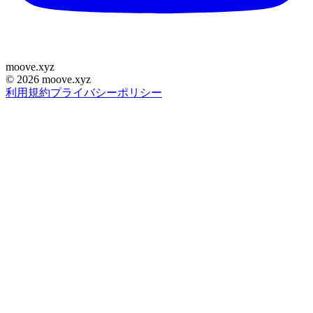
moove
.
xyz
©
2026
moove.xyz
利用規約
プライバシーポリシー