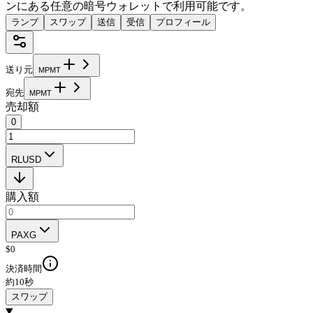
ンにある任意の暗号ウォレットで利用可能です。
ランプ
スワップ
送信
受信
プロフィール
送り元
M
P
M
T
宛先
M
P
M
T
売却額
0
RLUSD
購入額
PAXG
$
0
決済時間
約10秒
スワップ