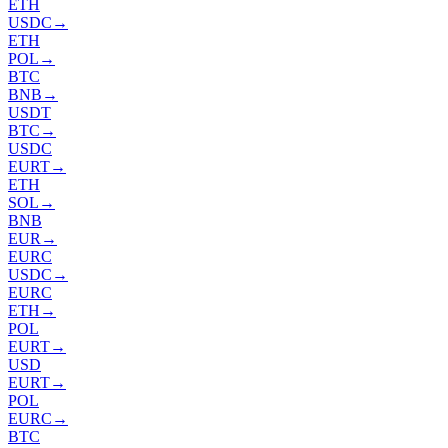
ETH
USDC
→
ETH
POL
→
BTC
BNB
→
USDT
BTC
→
USDC
EURT
→
ETH
SOL
→
BNB
EUR
→
EURC
USDC
→
EURC
ETH
→
POL
EURT
→
USD
EURT
→
POL
EURC
→
BTC