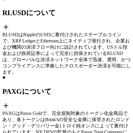
RLUSDについて
RLUSDはRippleのUSDに裏付けされたステーブルコイン
で、XRP LedgerとEthereum上にネイティブ発行され、企業お
よび機関の決済フロー向けに設計されています。USドル預
金および政府証券によって完全に担保されているRLUSD
は、グローバルな決済ネットワーク全体で迅速、透明、かつ
コンプライアンスに準拠したクロスボーダー決済を可能にし
ます。
PAXGについて
PAXGはPaxos Goldで、完全規制対象のトークン化金商品で
あり、各トークンはBrink'sの安全な金庫に保管されたロンド
ン・グッド・デリバリー金1トロイ純オンスによって裏付け
られています。NY DFSの監督のもとPaxos Trust Companyに