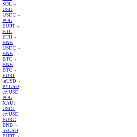
SOL
→
USD
USDC
→
POL
EURT
→
BTC
ETH
→
BNB
USDC
→
BNB
BTC
→
BNB
BTC
→
EURT
mUSD
→
PYUSD
crvUSD
→
POL
XAUt
→
USD1
crvUSD
→
EURC
BNB
→
frxUSD
EURT
→