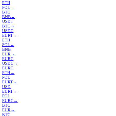
ETH
POL
→
BTC
BNB
→
USDT
BTC
→
USDC
EURT
→
ETH
SOL
→
BNB
EUR
→
EURC
USDC
→
EURC
ETH
→
POL
EURT
→
USD
EURT
→
POL
EURC
→
BTC
EUR
→
BTC