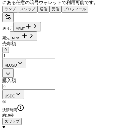
にある任意の暗号ウォレットで利用可能です。
ランプ
スワップ
送信
受信
プロフィール
送り元
M
P
M
T
宛先
M
P
M
T
売却額
0
RLUSD
購入額
USDC
$
0
決済時間
約10秒
スワップ